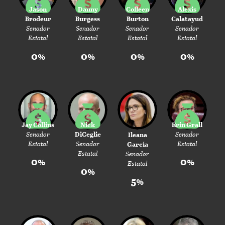
Jason
Danny
Colleen
Alexis
Brodeur
Burgess
Burton
Calatayud
Senador
Senador
Senador
Senador
Estatal
Estatal
Estatal
Estatal
0%
0%
0%
0%
Jay Collins
Nick
Erin Grall
Senador
DiCeglie
Senador
Ileana
Estatal
Senador
Estatal
García
Estatal
Senador
0%
0%
Estatal
0%
5%