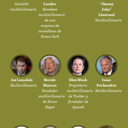
Socialité
Lauder
“Jimmy
multimillonario
Heredero
John”
multimillonario
Liautaud
de una
Multimillonario
empresa de
cosméticos de
Nueva York
Joe Lonsdale
Bernie
Elon Musk
Isaac
Multimillonario
Marcus
Propietario
Perlmutter
Fundador
multimillonario
Multimillonario
multimillonario
de Twitter y
de Home
fundador de
Depot
SpaceX