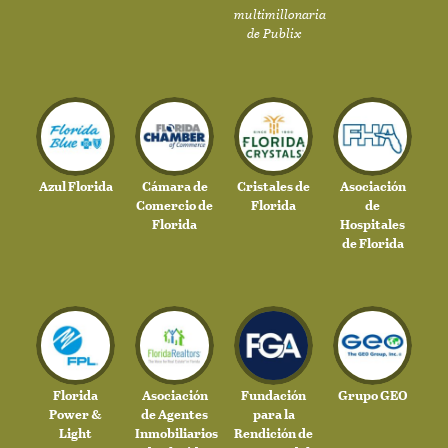
multimillonaria
de Publix
Azul Florida
Cámara de
Cristales de
Asociación
Comercio de
Florida
de
Florida
Hospitales
de Florida
Florida
Asociación
Fundación
Grupo GEO
Power &
de Agentes
para la
Light
Inmobiliarios
Rendición de