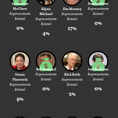
Lawrence
Danny Pérez
McClure
Representante
Kiyan
Jim Mooney
Representante
Estatal
Michael
Representante
Estatal
Representante
Estatal
0%
Estatal
0%
17%
4%
Bob Rommel
Joel Rudman
Representante
Representante
Susan
Rick Roth
Estatal
Estatal
Plasencia
Representante
Representante
Estatal
0%
0%
Estatal
2%
9%