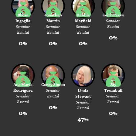
Blaise
Jonathan
Debbie
Keith Perry
Ingoglia
Martin
Mayfield
Senador
Senador
Senador
Senador
Estatal
Estatal
Estatal
Estatal
0%
0%
0%
0%
Ana María
Corey Simon
Jay
Rodríguez
Senador
Trumbull
Linda
Senador
Estatal
Senador
Stewart
Estatal
Estatal
Senador
0%
Estatal
0%
0%
47%