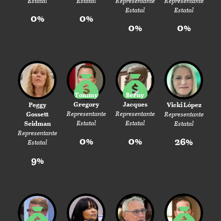
Estatal
Estatal
Representante
Representante
Estatal
Estatal
0%
0%
0%
0%
Tommy
Berny
Gregory
Jacques
Peggy
Vicki López
Representante
Representante
Gossett
Representante
Estatal
Estatal
Seidman
Estatal
Representante
0%
0%
26%
Estatal
9%