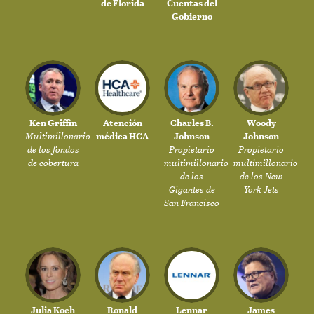
de Florida
Cuentas del
Gobierno
Ken Griffin
Atención
Charles B.
Woody
Multimillonario
médica HCA
Johnson
Johnson
de los fondos
Propietario
Propietario
de cobertura
multimillonario
multimillonario
de los
de los New
Gigantes de
York Jets
San Francisco
Julia Koch
Ronald
Lennar
James