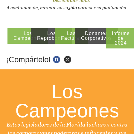
Descúbralos aquí.
A continuación, haz clic en su foto para ver su puntuación.
Los
Los
Las
Donantes
Informe
Campeones
Reprobones
Facturas
Corporativos
de
2024
¡Compártelo!
Los
Campeones
Estos legisladores de la Florida lucharon contra
las corporaciones poderosas e influyentes y sus