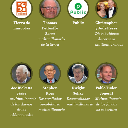
Tierra de
Thomas
Publix
Christopher
mascotas
Petterffy
y Jude Reyes
Barón
Distribuidores
multimillonario
de cerveza
de la tierra
multimillonarios
Joe Ricketts
Stephen
Dwight
Pablo Tudor
Padre
Ross
Schar
Jones II
multimillonario
Desarrollador
Desarrollador
Multimillonario
de los dueños
inmobiliario
multimillonario
de los fondos
de los
multimillonario
de cobertura
Chicago Cubs