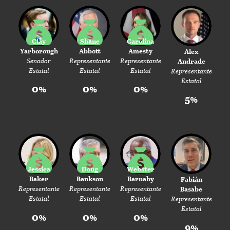
Clay
Shane
Carolina
Yarborough
Abbott
Amesty
Alex
Senador
Representante
Representante
Andrade
Estatal
Estatal
Estatal
Representante
Estatal
0%
0%
0%
5%
Jessica
Doug
Webster
Baker
Bankson
Barnaby
Fabián
Representante
Representante
Representante
Basabe
Estatal
Estatal
Estatal
Representante
Estatal
0%
0%
0%
9%