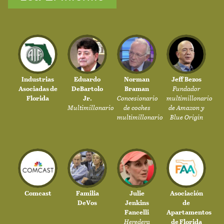
Industrias
Eduardo
Norman
Jeff Bezos
Asociadas de
DeBartolo
Braman
Fundador
Florida
Jr.
Concesionario
multimillonario
Multimillonario
de coches
de Amazon y
multimillonario
Blue Origin
Comcast
Familia
Julie
Asociación
DeVos
Jenkins
de
Fancelli
Apartamentos
Heredera
de Florida