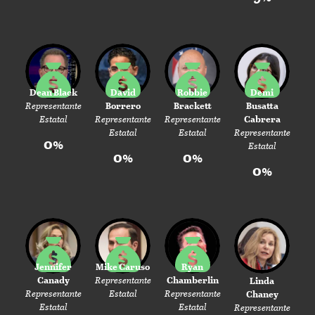
Dean Black
David
Robbie
Demi
Representante
Borrero
Brackett
Busatta
Estatal
Representante
Representante
Cabrera
Estatal
Estatal
Representante
0%
Estatal
0%
0%
0%
Jennifer
Mike Caruso
Ryan
Canady
Representante
Chamberlin
Linda
Representante
Estatal
Representante
Chaney
Estatal
Estatal
Representante