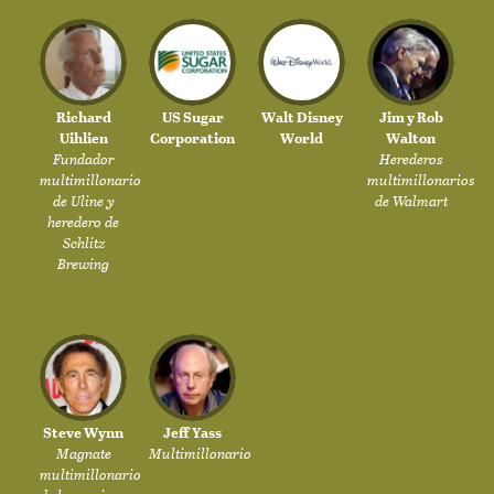
Richard
US Sugar
Walt Disney
Jim y Rob
Uihlien
Corporation
World
Walton
Fundador
Herederos
multimillonario
multimillonarios
de Uline y
de Walmart
heredero de
Schlitz
Brewing
Steve Wynn
Jeff Yass
Magnate
Multimillonario
multimillonario