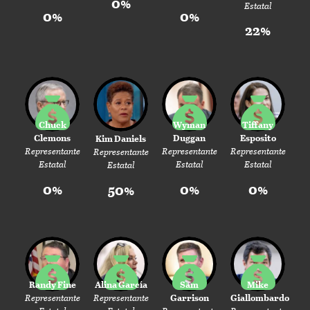
0%
Estatal
0%
0%
22%
Chuck
Wyman
Tiffany
Clemons
Duggan
Esposito
Kim Daniels
Representante
Representante
Representante
Representante
Estatal
Estatal
Estatal
Estatal
0%
0%
0%
50%
Randy Fine
Alina García
Sam
Mike
Representante
Representante
Garrison
Giallombardo