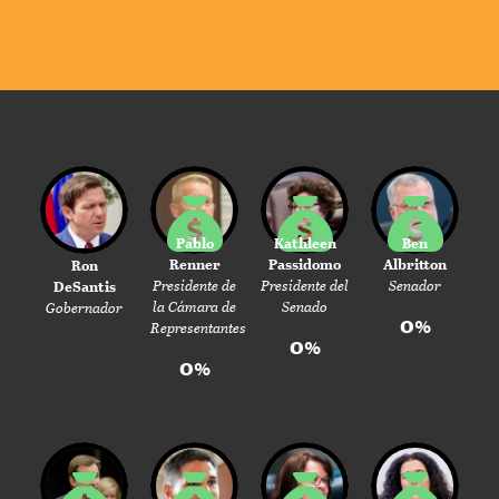
Pablo
Kathleen
Ben
Renner
Passidomo
Albritton
Ron
Presidente de
Presidente del
Senador
DeSantis
la Cámara de
Senado
Gobernador
0%
Representantes
0%
0%