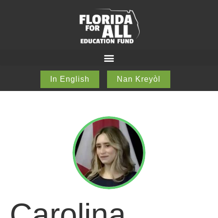
In English
Nan Kreyòl
Carolina