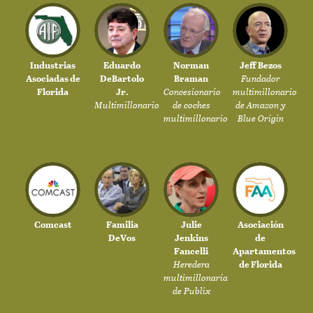
Industrias
Eduardo
Norman
Jeff Bezos
Asociadas de
DeBartolo
Braman
Fundador
Florida
Jr.
Concesionario
multimillonario
Multimillonario
de coches
de Amazon y
multimillonario
Blue Origin
Comcast
Familia
Julie
Asociación
DeVos
Jenkins
de
Fancelli
Apartamentos
Heredera
de Florida
multimillonaria
de Publix