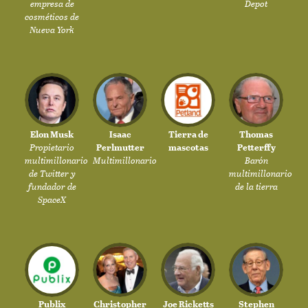
empresa de
Depot
cosméticos de
Nueva York
Elon Musk
Isaac
Tierra de
Thomas
Propietario
Perlmutter
mascotas
Petterffy
multimillonario
Multimillonario
Barón
de Twitter y
multimillonario
fundador de
de la tierra
SpaceX
Publix
Christopher
Joe Ricketts
Stephen