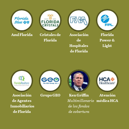
Azul Florida
Cristales de
Asociación
Florida
Florida
de
Power &
Hospitales
Light
de Florida
Asociación
Grupo GEO
Ken Griffin
Atención
de Agentes
Multimillonario
médica HCA
Inmobiliarios
de los fondos
de Florida
de cobertura