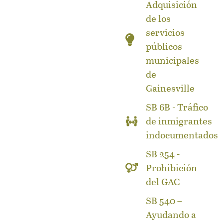
Adquisición
de los
servicios
públicos
municipales
de
Gainesville
SB 6B - Tráfico
de inmigrantes
indocumentados
SB 254 -
Prohibición
del GAC
SB 540 –
Ayudando a