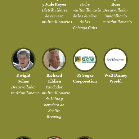
y Jude Reyes
Padre
Ross
Distribuidores
multimillonario
Desarrollador
de cerveza
de los dueños
inmobiliario
multimillonarios
de los
multimillonario
Chicago Cubs
Dwight
Richard
US Sugar
Walt Disney
Schar
Uihlien
Corporation
World
Desarrollador
Fundador
multimillonario
multimillonario
de Uline y
heredero de
Schlitz
Brewing