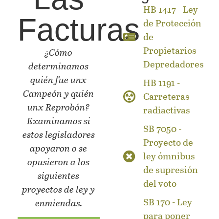
HB 1417 - Ley
Facturas
de Protección
de
Propietarios
¿Cómo
Depredadores
determinamos
quién fue unx
HB 1191 -
Campeón y quién
Carreteras
unx Reprobón?
radiactivas
Examinamos si
SB 7050 -
estos legisladores
Proyecto de
apoyaron o se
ley ómnibus
opusieron a los
de supresión
siguientes
del voto
proyectos de ley y
SB 170 - Ley
enmiendas.
para poner