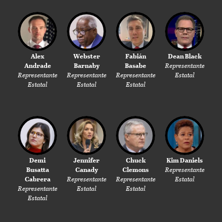
Alex
Webster
Fabián
Dean Black
Andrade
Barnaby
Basabe
Representante
Representante
Representante
Representante
Estatal
Estatal
Estatal
Estatal
Demi
Jennifer
Chuck
Kim Daniels
Busatta
Canady
Clemons
Representante
Cabrera
Representante
Representante
Estatal
Representante
Estatal
Estatal
Estatal