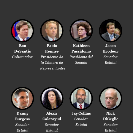
Ron
Pablo
Kathleen
Jason
DeSantis
Renner
Passidomo
Brodeur
Gobernador
Presidente de
Presidente del
Senador
la Cámara de
Senado
Estatal
Representantes
Danny
Alexis
Jay Collins
Nick
Burgess
Calatayud
Senador
DiCeglie
Senador
Senador
Estatal
Senador
Estatal
Estatal
Estatal