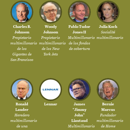
Charles B.
Woody
Pablo Tudor
Julia Koch
Johnson
Johnson
Jones II
Socialité
Propietario
Propietario
Multimillonario
multimillonario
multimillonario
multimillonario
de los fondos
de los
de los New
de cobertura
Gigantes de
York Jets
San Francisco
Ronald
Lennar
James
Bernie
Lauder
“Jimmy
Marcus
Heredero
John”
Fundador
multimillonario
Liautaud
multimillonario
de una
Multimillonario
de Home