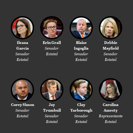
Ileana
Erin Grall
Blaise
Debbie
García
Senador
Ingoglia
Mayfield
Senador
Estatal
Senador
Senador
Estatal
Estatal
Estatal
Corey Simon
Jay
Clay
Carolina
Senador
Trumbull
Yarborough
Amesty
Estatal
Senador
Senador
Representante
Estatal
Estatal
Estatal