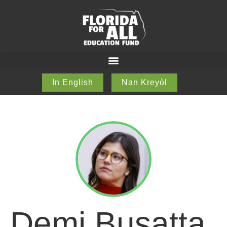
In English
Nan Kreyòl
Demi Busatta