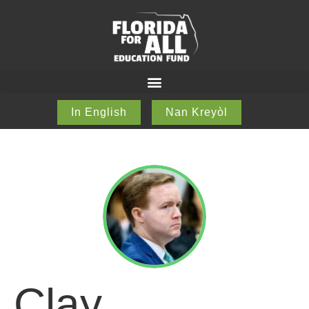
In English
Nan Kreyòl
Clay