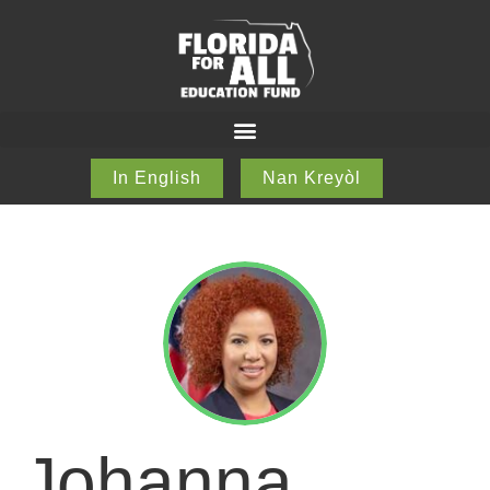
In English
Nan Kreyòl
Johanna