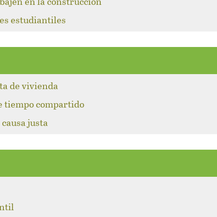
abajen en la construcción
es estudiantiles
lta de vivienda
de tiempo compartido
 causa justa
l
ntil