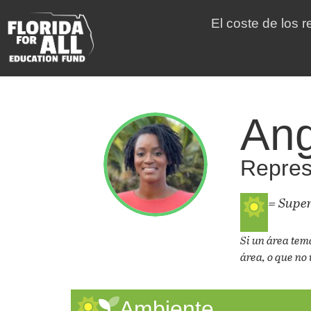
El coste de los 
Ang
Represe
= Supe
Si un área tem
área, o que no 
Ambiente