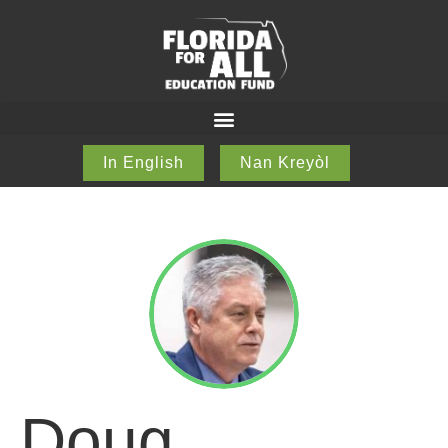
In English
Nan Kreyòl
Doug