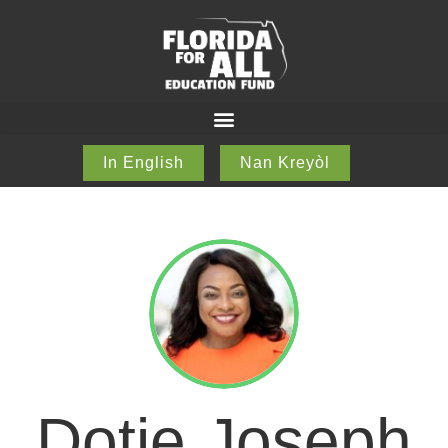
In English
Nan Kreyòl
Dotie Joseph