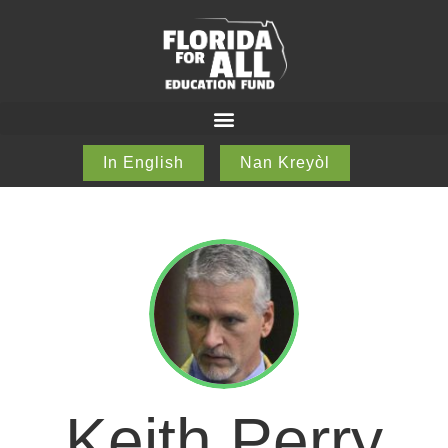
In English
Nan Kreyòl
Keith Perry