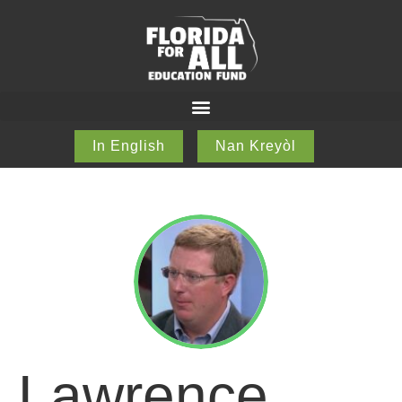
In English
Nan Kreyòl
Lawrence