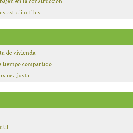
abajen en la construcción
es estudiantiles
lta de vivienda
de tiempo compartido
 causa justa
l
ntil