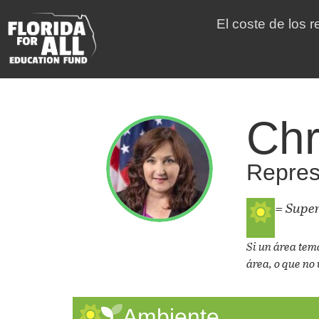
El coste de los 
Chr
Represe
= Supe
Si un área tem
área, o que no 
Ambiente