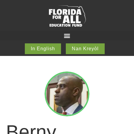
In English
Nan Kreyòl
Berny