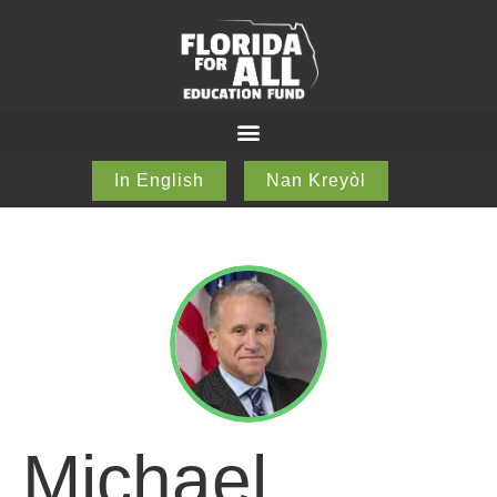
In English
Nan Kreyòl
Michael