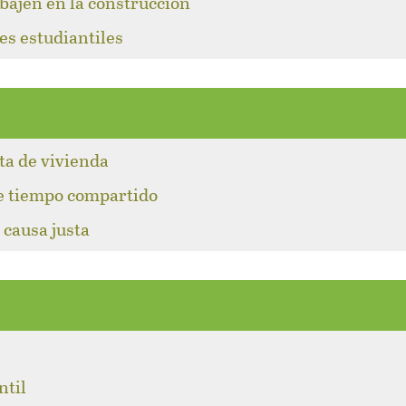
abajen en la construcción
es estudiantiles
lta de vivienda
de tiempo compartido
 causa justa
l
ntil