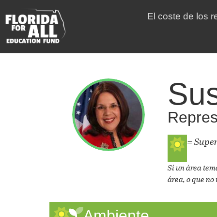
El coste de los 
Sus
Represe
= Supe
Si un área tem
área, o que no 
Ambiente