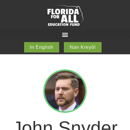
In English
Nan Kreyòl
John Snyder