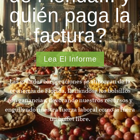
quién paga la
factura?
Lea El Informe
Las grandes corporaciones se atiborran de la
economía de Florida, llenándose los bolsillos
con ganancias, devorando nuestros recursos y
engullendo nuestra fuerza laboral como si fuera
un buffet libre.