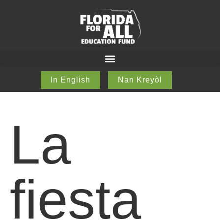
In English
Nan Kreyòl
La
fiesta