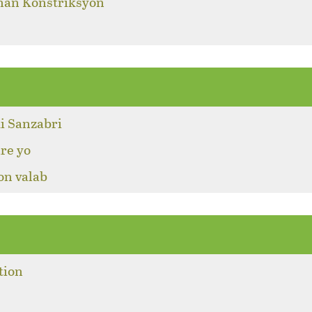
 nan Konstriksyon
i Sanzabri
re yo
on valab
tion