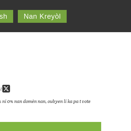
ish
Nan Kreyòl
:
% ni 0% nan domèn nan, oubyen li ka pa t vote