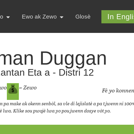
In Engl
yo
Ewo ak Zewo
Glosè
man Duggan
ntan Eta a - Distri 12
ewo
= Zewo
Fè yo konnen
 pa make ak okenn senbòl, sa vle di lejislatè a pa t jwenn ni 100
è lwa. Klike sou pwojè lwa yo pou jwenn dosye vòt yo.