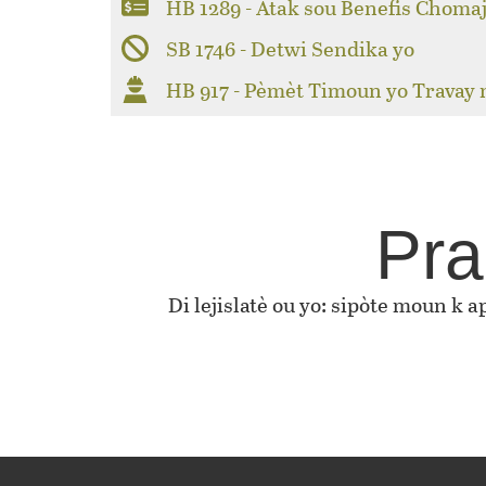
HB 1289 - Atak sou Benefis Choma
SB 1746 - Detwi Sendika yo
HB 917 - Pèmèt Timoun yo Travay
Pra
Di lejislatè ou yo: sipòte moun k 