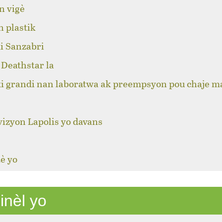
n vigè
n plastik
i Sanzabri
Deathstar la
ki grandi nan laboratwa ak preempsyon pou chaje m
izyon Lapolis yo davans
è yo
inèl yo