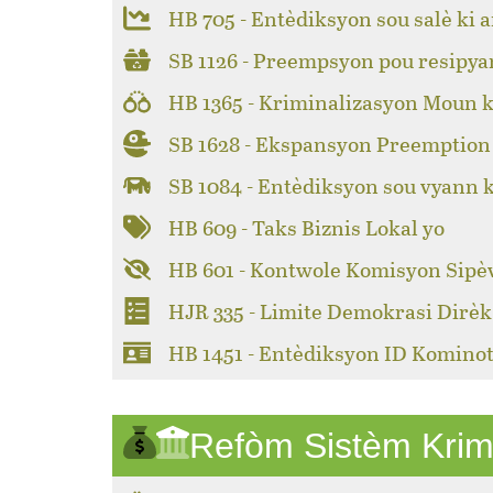
HB 705 - Entèdiksyon sou salè ki a
SB 1126 - Preempsyon pou resipya
HB 1365 - Kriminalizasyon Moun k
SB 1628 - Ekspansyon Preemption 
SB 1084 - Entèdiksyon sou vyann 
HB 609 - Taks Biznis Lokal yo
HB 601 - Kontwole Komisyon Sipèv
HJR 335 - Limite Demokrasi Dirèk
HB 1451 - Entèdiksyon ID Kominot
Refòm Sistèm Krim