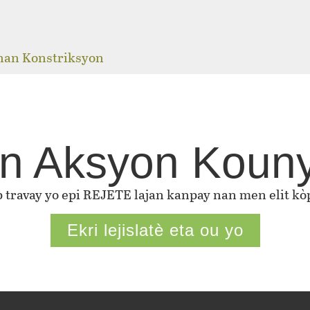
j
 nan Konstriksyon
n Aksyon Koun
ap travay yo epi REJETE lajan kanpay nan men elit kòp
Ekri lejislatè eta ou yo