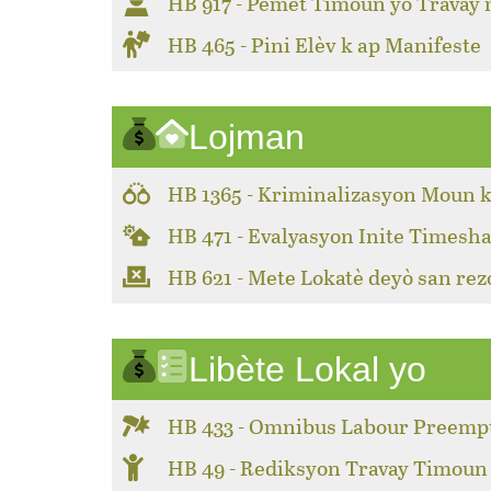
HB 917 - Pèmèt Timoun yo Travay
HB 465 - Pini Elèv k ap Manifeste
Lojman
HB 1365 - Kriminalizasyon Moun k
HB 471 - Evalyasyon Inite Timesha
HB 621 - Mete Lokatè deyò san rez
Libète Lokal yo
HB 433 - Omnibus Labour Preemp
HB 49 - Rediksyon Travay Timoun