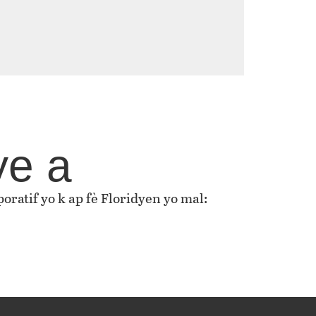
ye a
oratif yo k ap fè Floridyen yo mal: