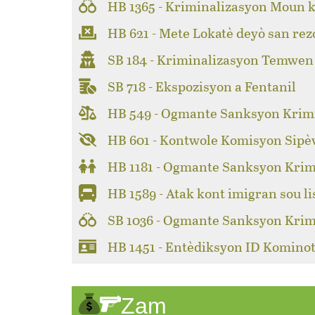
HB 1365 - Kriminalizasyon Moun k
HB 621 - Mete Lokatè deyò san rez
SB 184 - Kriminalizasyon Temwen
SB 718 - Ekspozisyon a Fentanil
HB 549 - Ogmante Sanksyon Krimi
HB 601 - Kontwole Komisyon Sipèv
HB 1181 - Ogmante Sanksyon Krim
HB 1589 - Atak kont imigran sou li
SB 1036 - Ogmante Sanksyon Krim
HB 1451 - Entèdiksyon ID Kominot
Zam