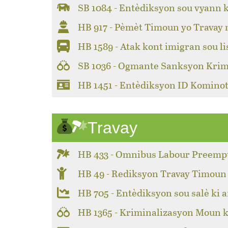
SB 1084 - Entèdiksyon sou vyann 
HB 917 - Pèmèt Timoun yo Travay
HB 1589 - Atak kont imigran sou li
SB 1036 - Ogmante Sanksyon Krim
HB 1451 - Entèdiksyon ID Kominot
Travay
HB 433 - Omnibus Labour Preemp
HB 49 - Rediksyon Travay Timoun
HB 705 - Entèdiksyon sou salè ki a
HB 1365 - Kriminalizasyon Moun k