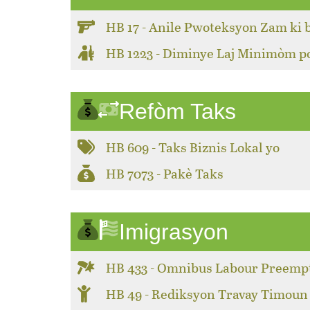
HB 17 - Anile Pwoteksyon Zam ki 
HB 1223 - Diminye Laj Minimòm 
Refòm Taks
HB 609 - Taks Biznis Lokal yo
HB 7073 - Pakè Taks
Imigrasyon
HB 433 - Omnibus Labour Preemp
HB 49 - Rediksyon Travay Timoun