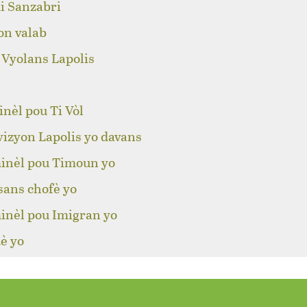
i Sanzabri
on valab
 Vyolans Lapolis
nèl pou Ti Vòl
izyon Lapolis yo davans
inèl pou Timoun yo
sans chofè yo
inèl pou Imigran yo
è yo