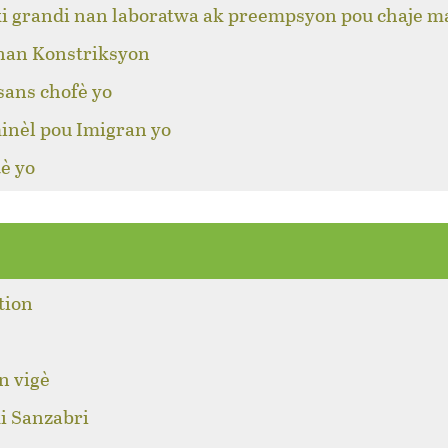
ki grandi nan laboratwa ak preempsyon pou chaje m
 nan Konstriksyon
sans chofè yo
inèl pou Imigran yo
è yo
tion
n vigè
i Sanzabri