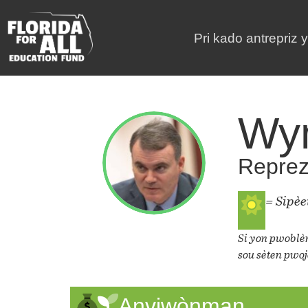
Pri kado antrepriz 
Wy
Repreza
= Sipè
Si yon pwoblèm
sou sèten pwoj
Anviwònman