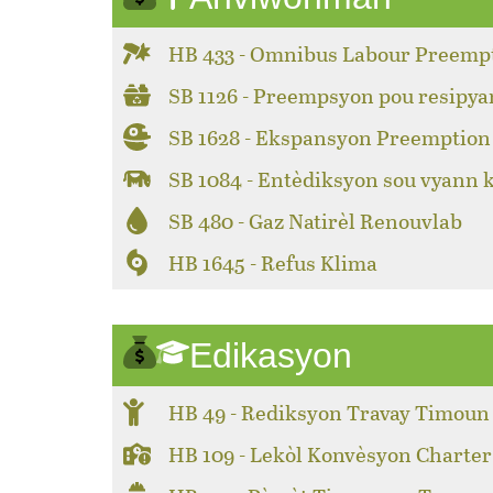
HB 433 - Omnibus Labour Preemp
SB 1126 - Preempsyon pou resipya
SB 1628 - Ekspansyon Preemption 
SB 1084 - Entèdiksyon sou vyann 
SB 480 - Gaz Natirèl Renouvlab
HB 1645 - Refus Klima
Edikasyon
HB 49 - Rediksyon Travay Timoun
HB 109 - Lekòl Konvèsyon Charter