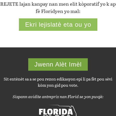
REJETE lajan kanpay nan men elit kòporatif yo k ap
fè Floridyen yo mal:
Ekri lejislatè eta ou yo
Jwenn Alèt Imèl
Sit entènèt sa a se pou rezon edikasyon epi li pa fèt pou sèvi
kòm yon gid pou vote.
Sispann avidite antrepriz nan Florid se yon pwojè: