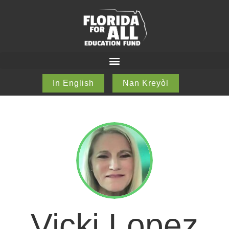
In English
Nan Kreyòl
Vicki Lopez