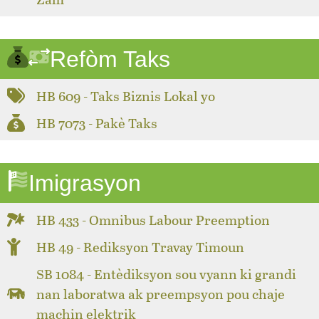
Refòm Taks
HB 609 - Taks Biznis Lokal yo
HB 7073 - Pakè Taks
Imigrasyon
HB 433 - Omnibus Labour Preemption
HB 49 - Rediksyon Travay Timoun
SB 1084 - Entèdiksyon sou vyann ki grandi
nan laboratwa ak preempsyon pou chaje
machin elektrik