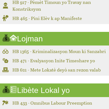
HB 917 - Pèmèt Timoun yo Travay nan
Konstriksyon
HB 465 - Pini Elèv k ap Manifeste
Lojman
HB 1365 - Kriminalizasyon Moun ki Sanzabri
HB 471 - Evalyasyon Inite Timeshare yo
HB 621 - Mete Lokatè deyò san rezon valab
Libète Lokal yo
HB 433 - Omnibus Labour Preemption