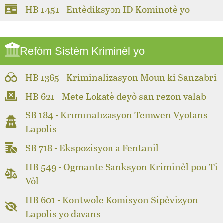
HB 1451 - Entèdiksyon ID Kominotè yo
Refòm Sistèm Kriminèl yo
HB 1365 - Kriminalizasyon Moun ki Sanzabri
HB 621 - Mete Lokatè deyò san rezon valab
SB 184 - Kriminalizasyon Temwen Vyolans
Lapolis
SB 718 - Ekspozisyon a Fentanil
HB 549 - Ogmante Sanksyon Kriminèl pou Ti
Vòl
HB 601 - Kontwole Komisyon Sipèvizyon
Lapolis yo davans