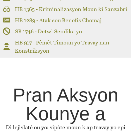
HB 1365 - Kriminalizasyon Moun ki Sanzabri
HB 1289 - Atak sou Benefis Chomaj
SB 1746 - Detwi Sendika yo
HB 917 - Pèmèt Timoun yo Travay nan
Konstriksyon
Pran Aksyon
Kounye a
Di lejislatè ou yo: sipòte moun k ap travay yo epi