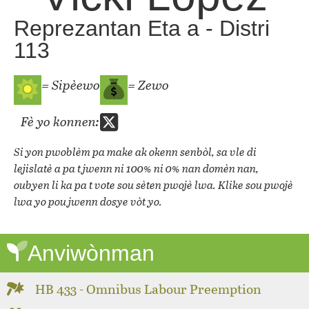
Reprezantan Eta a - Distri
113
= Sipèewo
= Zewo
Fè yo konnen:
Si yon pwoblèm pa make ak okenn senbòl, sa vle di
lejislatè a pa t jwenn ni 100% ni 0% nan domèn nan,
oubyen li ka pa t vote sou sèten pwojè lwa. Klike sou pwojè
lwa yo pou jwenn dosye vòt yo.
Anviwònman
HB 433 - Omnibus Labour Preemption