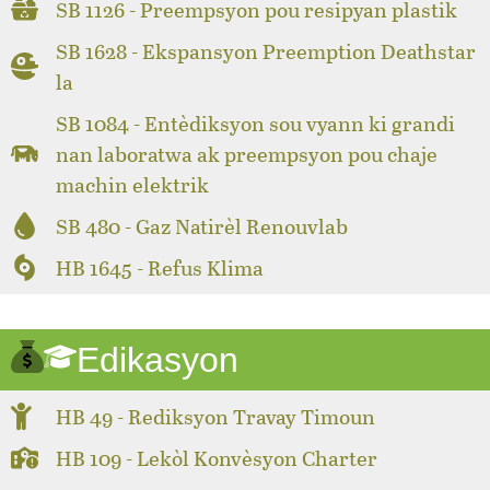
SB 1126 - Preempsyon pou resipyan plastik
SB 1628 - Ekspansyon Preemption Deathstar
la
SB 1084 - Entèdiksyon sou vyann ki grandi
nan laboratwa ak preempsyon pou chaje
machin elektrik
SB 480 - Gaz Natirèl Renouvlab
HB 1645 - Refus Klima
Edikasyon
HB 49 - Rediksyon Travay Timoun
HB 109 - Lekòl Konvèsyon Charter