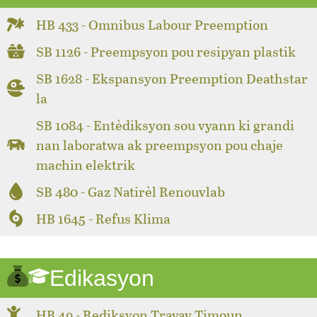
HB 433 - Omnibus Labour Preemption
SB 1126 - Preempsyon pou resipyan plastik
SB 1628 - Ekspansyon Preemption Deathstar
la
SB 1084 - Entèdiksyon sou vyann ki grandi
nan laboratwa ak preempsyon pou chaje
machin elektrik
SB 480 - Gaz Natirèl Renouvlab
HB 1645 - Refus Klima
Edikasyon
HB 49 - Rediksyon Travay Timoun