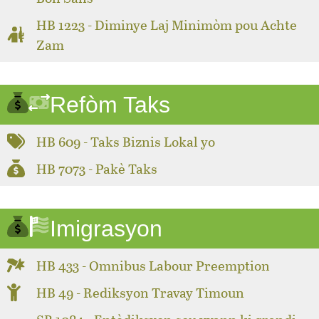
HB 1223 - Diminye Laj Minimòm pou Achte
Zam
Refòm Taks
HB 609 - Taks Biznis Lokal yo
HB 7073 - Pakè Taks
Imigrasyon
HB 433 - Omnibus Labour Preemption
HB 49 - Rediksyon Travay Timoun