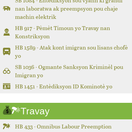
SB 1084 - Entèdiksyon sou vyann ki grandi
nan laboratwa ak preempsyon pou chaje
machin elektrik
HB 917 - Pèmèt Timoun yo Travay nan
Konstriksyon
HB 1589 - Atak kont imigran sou lisans chofè
yo
SB 1036 - Ogmante Sanksyon Kriminèl pou
Imigran yo
HB 1451 - Entèdiksyon ID Kominotè yo
Travay
HB 433 - Omnibus Labour Preemption