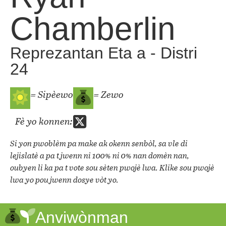
Chamberlin
Reprezantan Eta a - Distri
24
= Sipèewo
= Zewo
Fè yo konnen:
Si yon pwoblèm pa make ak okenn senbòl, sa vle di
lejislatè a pa t jwenn ni 100% ni 0% nan domèn nan,
oubyen li ka pa t vote sou sèten pwojè lwa. Klike sou pwojè
lwa yo pou jwenn dosye vòt yo.
Anviwònman