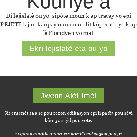
Kounye a
Di lejislatè ou yo: sipòte moun k ap travay yo epi
REJETE lajan kanpay nan men elit kòporatif yo k ap
fè Floridyen yo mal:
Ekri lejislatè eta ou yo
Jwenn Alèt Imèl
Sit entènèt sa a se pou rezon edikasyon epi li pa fèt pou sèvi
kòm yon gid pou vote.
Sispann avidite antrepriz nan Florid se yon pwojè: