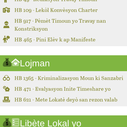
HB 109 - Lekòl Konvèsyon Charter
HB 917 - Pèmèt Timoun yo Travay nan
Konstriksyon
HB 465 - Pini Elèv k ap Manifeste
Lojman
HB 1365 - Kriminalizasyon Moun ki Sanzabri
HB 471 - Evalyasyon Inite Timeshare yo
HB 621 - Mete Lokatè deyò san rezon valab
Libète Lokal yo