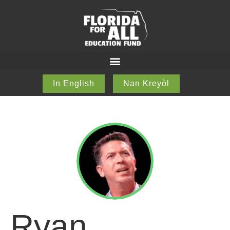
In English
Nan Kreyòl
Ryan