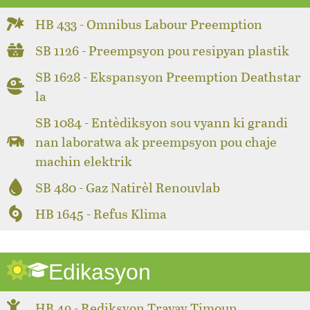
HB 433 - Omnibus Labour Preemption
SB 1126 - Preempsyon pou resipyan plastik
SB 1628 - Ekspansyon Preemption Deathstar
la
SB 1084 - Entèdiksyon sou vyann ki grandi
nan laboratwa ak preempsyon pou chaje
machin elektrik
SB 480 - Gaz Natirèl Renouvlab
HB 1645 - Refus Klima
Edikasyon
HB 49 - Rediksyon Travay Timoun