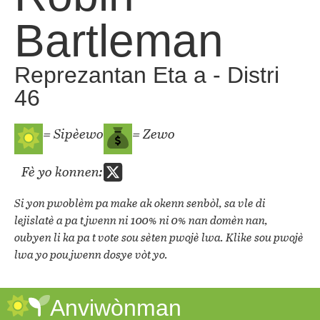
Bartleman
Reprezantan Eta a - Distri
46
= Sipèewo
= Zewo
Fè yo konnen:
Si yon pwoblèm pa make ak okenn senbòl, sa vle di
lejislatè a pa t jwenn ni 100% ni 0% nan domèn nan,
oubyen li ka pa t vote sou sèten pwojè lwa. Klike sou pwojè
lwa yo pou jwenn dosye vòt yo.
Anviwònman