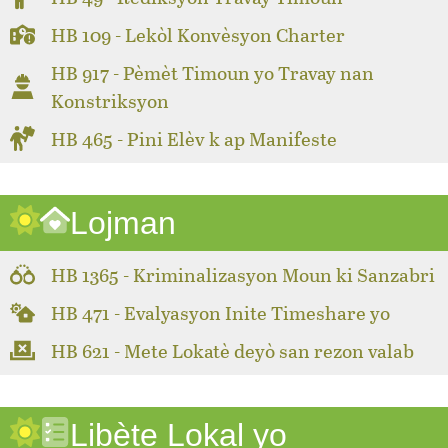
HB 109 - Lekòl Konvèsyon Charter
HB 917 - Pèmèt Timoun yo Travay nan
Konstriksyon
HB 465 - Pini Elèv k ap Manifeste
Lojman
HB 1365 - Kriminalizasyon Moun ki Sanzabri
HB 471 - Evalyasyon Inite Timeshare yo
HB 621 - Mete Lokatè deyò san rezon valab
Libète Lokal yo