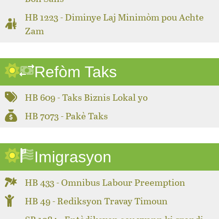
HB 1223 - Diminye Laj Minimòm pou Achte
Zam
Refòm Taks
HB 609 - Taks Biznis Lokal yo
HB 7073 - Pakè Taks
Imigrasyon
HB 433 - Omnibus Labour Preemption
HB 49 - Rediksyon Travay Timoun