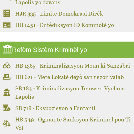
Lapolis yo davans
HJR 335 - Limite Demokrasi Dirèk
HB 1451 - Entèdiksyon ID Kominotè yo
Refòm Sistèm Kriminèl yo
HB 1365 - Kriminalizasyon Moun ki Sanzabri
HB 621 - Mete Lokatè deyò san rezon valab
SB 184 - Kriminalizasyon Temwen Vyolans
Lapolis
SB 718 - Ekspozisyon a Fentanil
HB 549 - Ogmante Sanksyon Kriminèl pou Ti
Vòl