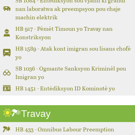
SB 1084 - Entèdiksyon sou vyann ki grandi
nan laboratwa ak preempsyon pou chaje
machin elektrik
HB 917 - Pèmèt Timoun yo Travay nan
Konstriksyon
HB 1589 - Atak kont imigran sou lisans chofè
yo
SB 1036 - Ogmante Sanksyon Kriminèl pou
Imigran yo
HB 1451 - Entèdiksyon ID Kominotè yo
Travay
HB 433 - Omnibus Labour Preemption