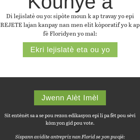
Kounye a
Di lejislatè ou yo: sipòte moun k ap travay yo epi
REJETE lajan kanpay nan men elit kòporatif yo k ap
fè Floridyen yo mal:
Ekri lejislatè eta ou yo
Jwenn Alèt Imèl
Sit entènèt sa a se pou rezon edikasyon epi li pa fèt pou sèvi
kòm yon gid pou vote.
Sispann avidite antrepriz nan Florid se yon pwojè: