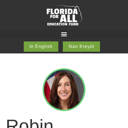
In English
Nan Kreyòl
Robin