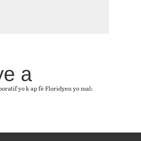
ye a
oratif yo k ap fè Floridyen yo mal: