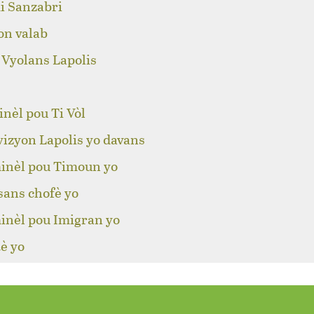
i Sanzabri
on valab
 Vyolans Lapolis
nèl pou Ti Vòl
izyon Lapolis yo davans
inèl pou Timoun yo
sans chofè yo
inèl pou Imigran yo
è yo