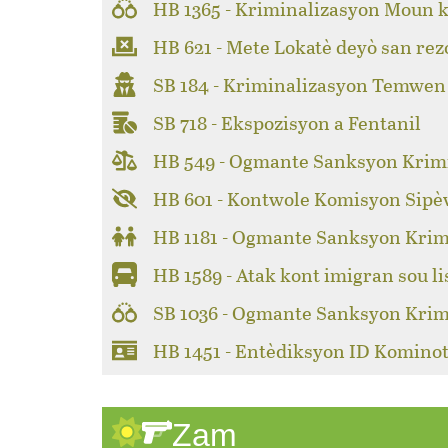
HB 1365 - Kriminalizasyon Moun k
HB 621 - Mete Lokatè deyò san rez
SB 184 - Kriminalizasyon Temwen
SB 718 - Ekspozisyon a Fentanil
HB 549 - Ogmante Sanksyon Krimi
HB 601 - Kontwole Komisyon Sipèv
HB 1181 - Ogmante Sanksyon Krim
HB 1589 - Atak kont imigran sou li
SB 1036 - Ogmante Sanksyon Krim
HB 1451 - Entèdiksyon ID Kominot
Zam