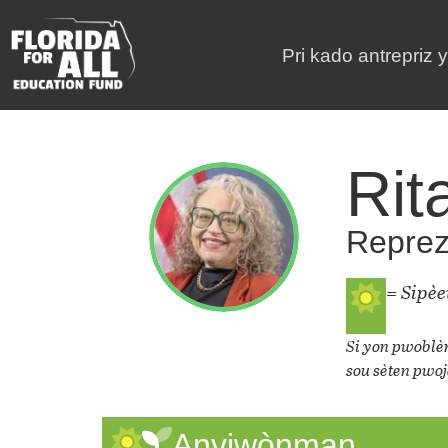
Pri kado antrepriz 
Rit
Repreza
= Sipè
Si yon pwoblèm
sou sèten pwoj
Anviwònman