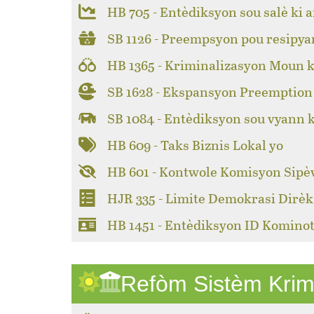
HB 705 - Entèdiksyon sou salè ki a
SB 1126 - Preempsyon pou resipya
HB 1365 - Kriminalizasyon Moun k
SB 1628 - Ekspansyon Preemption 
SB 1084 - Entèdiksyon sou vyann 
HB 609 - Taks Biznis Lokal yo
HB 601 - Kontwole Komisyon Sipèv
HJR 335 - Limite Demokrasi Dirèk
HB 1451 - Entèdiksyon ID Kominot
Refòm Sistèm Krim