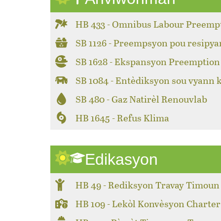
HB 433 - Omnibus Labour Preemp
SB 1126 - Preempsyon pou resipya
SB 1628 - Ekspansyon Preemption 
SB 1084 - Entèdiksyon sou vyann 
SB 480 - Gaz Natirèl Renouvlab
HB 1645 - Refus Klima
Edikasyon
HB 49 - Rediksyon Travay Timoun
HB 109 - Lekòl Konvèsyon Charter