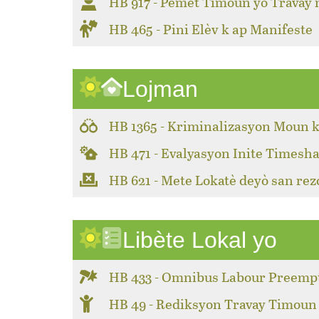
HB 917 - Pèmèt Timoun yo Travay
HB 465 - Pini Elèv k ap Manifeste
Lojman
HB 1365 - Kriminalizasyon Moun k
HB 471 - Evalyasyon Inite Timesha
HB 621 - Mete Lokatè deyò san rez
Libète Lokal yo
HB 433 - Omnibus Labour Preemp
HB 49 - Rediksyon Travay Timoun