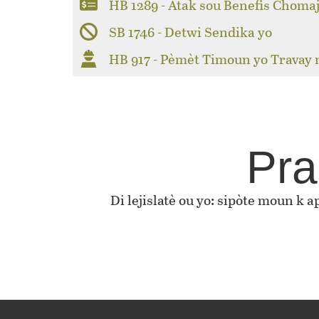
HB 1289 - Atak sou Benefis Choma
SB 1746 - Detwi Sendika yo
HB 917 - Pèmèt Timoun yo Travay
Pra
Di lejislatè ou yo: sipòte moun k 