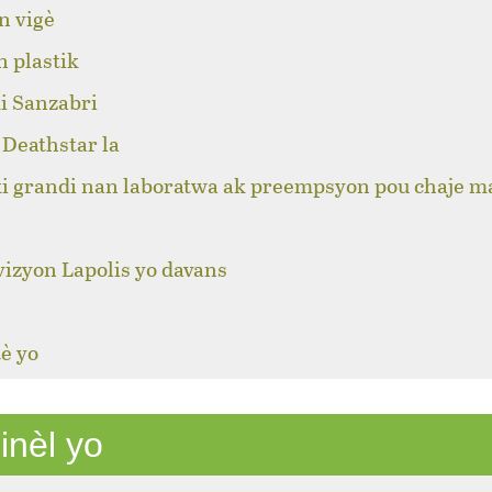
n vigè
n plastik
i Sanzabri
Deathstar la
ki grandi nan laboratwa ak preempsyon pou chaje m
izyon Lapolis yo davans
è yo
inèl yo