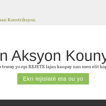
j
 nan Konstriksyon
n Aksyon Koun
ap travay yo epi REJETE lajan kanpay nan men elit kòp
Ekri lejislatè eta ou yo