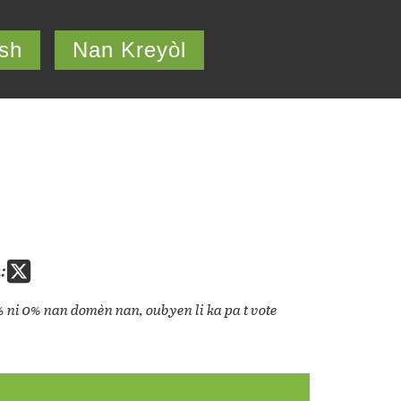
ish
Nan Kreyòl
:
% ni 0% nan domèn nan, oubyen li ka pa t vote