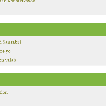
 nan Konstriksyon
i Sanzabri
re yo
on valab
tion