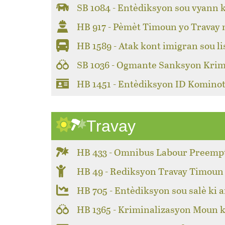
SB 1084 - Entèdiksyon sou vyann 
HB 917 - Pèmèt Timoun yo Travay
HB 1589 - Atak kont imigran sou li
SB 1036 - Ogmante Sanksyon Krim
HB 1451 - Entèdiksyon ID Kominot
Travay
HB 433 - Omnibus Labour Preemp
HB 49 - Rediksyon Travay Timoun
HB 705 - Entèdiksyon sou salè ki a
HB 1365 - Kriminalizasyon Moun k