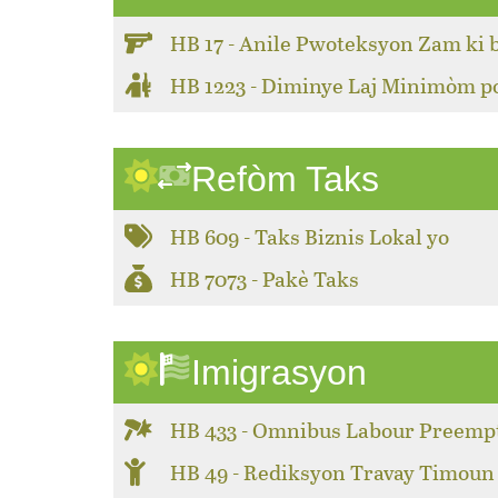
HB 17 - Anile Pwoteksyon Zam ki 
HB 1223 - Diminye Laj Minimòm 
Refòm Taks
HB 609 - Taks Biznis Lokal yo
HB 7073 - Pakè Taks
Imigrasyon
HB 433 - Omnibus Labour Preemp
HB 49 - Rediksyon Travay Timoun