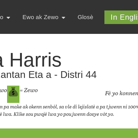
In Engl
yo
Ewo ak Zewo
Glosè
a Harris
ntan Eta a - Distri 44
ewo
= Zewo
Fè yo konnen
 pa make ak okenn senbòl, sa vle di lejislatè a pa t jwenn ni 100
è lwa. Klike sou pwojè lwa yo pou jwenn dosye vòt yo.