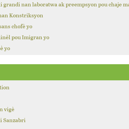
ki grandi nan laboratwa ak preempsyon pou chaje m
 nan Konstriksyon
sans chofè yo
inèl pou Imigran yo
è yo
tion
n vigè
i Sanzabri