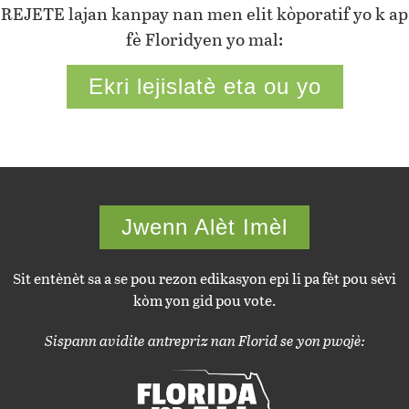
REJETE lajan kanpay nan men elit kòporatif yo k ap
fè Floridyen yo mal:
Ekri lejislatè eta ou yo
Jwenn Alèt Imèl
Sit entènèt sa a se pou rezon edikasyon epi li pa fèt pou sèvi
kòm yon gid pou vote.
Sispann avidite antrepriz nan Florid se yon pwojè: