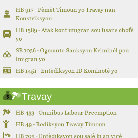
HB 917 - Pèmèt Timoun yo Travay nan
Konstriksyon
HB 1589 - Atak kont imigran sou lisans chofè
yo
SB 1036 - Ogmante Sanksyon Kriminèl pou
Imigran yo
HB 1451 - Entèdiksyon ID Kominotè yo
Travay
HB 433 - Omnibus Labour Preemption
HB 49 - Rediksyon Travay Timoun
HB 705 - Entèdiksyon sou salè ki an vigè