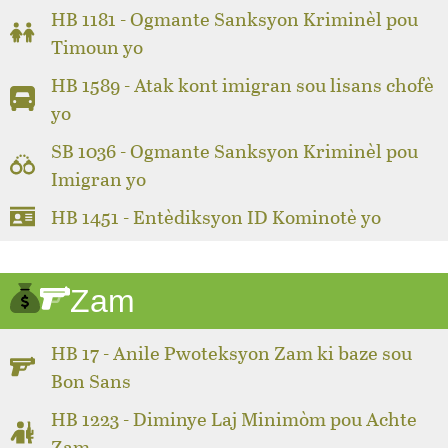
HB 1181 - Ogmante Sanksyon Kriminèl pou
Timoun yo
HB 1589 - Atak kont imigran sou lisans chofè
yo
SB 1036 - Ogmante Sanksyon Kriminèl pou
Imigran yo
HB 1451 - Entèdiksyon ID Kominotè yo
Zam
HB 17 - Anile Pwoteksyon Zam ki baze sou
Bon Sans
HB 1223 - Diminye Laj Minimòm pou Achte
Zam