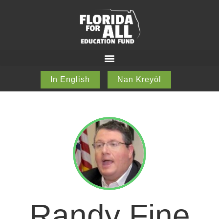
In English
Nan Kreyòl
Randy Fine