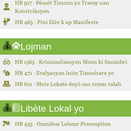
HB 917 - Pèmèt Timoun yo Travay nan
Konstriksyon
HB 465 - Pini Elèv k ap Manifeste
Lojman
HB 1365 - Kriminalizasyon Moun ki Sanzabri
HB 471 - Evalyasyon Inite Timeshare yo
HB 621 - Mete Lokatè deyò san rezon valab
Libète Lokal yo
HB 433 - Omnibus Labour Preemption