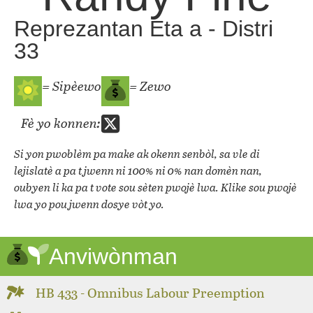
Reprezantan Eta a - Distri
33
= Sipèewo
= Zewo
Fè yo konnen:
Si yon pwoblèm pa make ak okenn senbòl, sa vle di
lejislatè a pa t jwenn ni 100% ni 0% nan domèn nan,
oubyen li ka pa t vote sou sèten pwojè lwa. Klike sou pwojè
lwa yo pou jwenn dosye vòt yo.
Anviwònman
HB 433 - Omnibus Labour Preemption