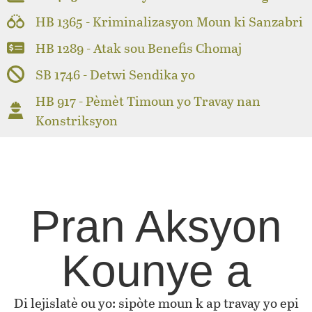
HB 1365 - Kriminalizasyon Moun ki Sanzabri
HB 1289 - Atak sou Benefis Chomaj
SB 1746 - Detwi Sendika yo
HB 917 - Pèmèt Timoun yo Travay nan
Konstriksyon
Pran Aksyon
Kounye a
Di lejislatè ou yo: sipòte moun k ap travay yo epi