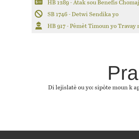
HB 1289 - Atak sou Benefis Choma
SB 1746 - Detwi Sendika yo
HB 917 - Pèmèt Timoun yo Travay
Pra
Di lejislatè ou yo: sipòte moun k 