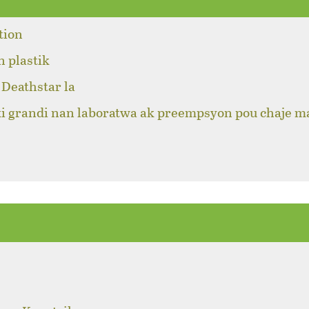
tion
n plastik
Deathstar la
ki grandi nan laboratwa ak preempsyon pou chaje m