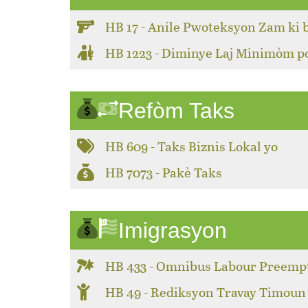
HB 17 - Anile Pwoteksyon Zam ki 
HB 1223 - Diminye Laj Minimòm 
Refòm Taks
HB 609 - Taks Biznis Lokal yo
HB 7073 - Pakè Taks
Imigrasyon
HB 433 - Omnibus Labour Preemp
HB 49 - Rediksyon Travay Timoun