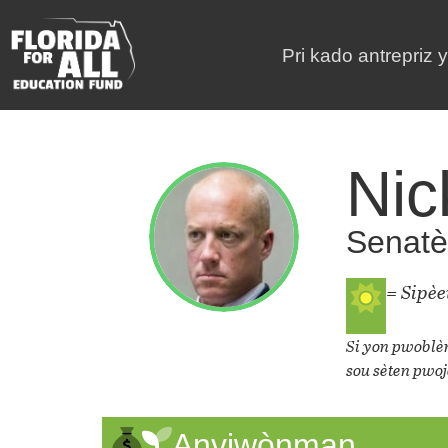
Pri kado antrepriz 
Nic
Senatè 
= Sipè
Si yon pwoblèm
sou sèten pwoj
Anviwònman