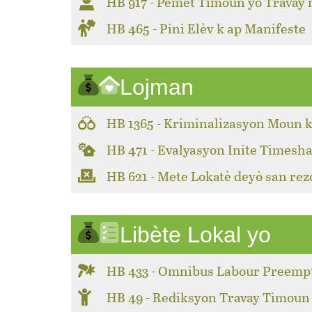
HB 917 - Pèmèt Timoun yo Travay
HB 465 - Pini Elèv k ap Manifeste
Lojman
HB 1365 - Kriminalizasyon Moun k
HB 471 - Evalyasyon Inite Timesha
HB 621 - Mete Lokatè deyò san rez
Libète Lokal yo
HB 433 - Omnibus Labour Preemp
HB 49 - Rediksyon Travay Timoun