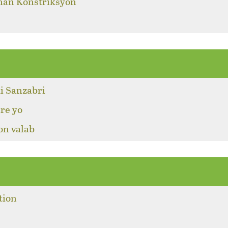
 nan Konstriksyon
i Sanzabri
re yo
on valab
tion