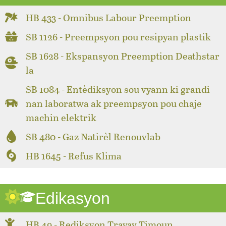
HB 433 - Omnibus Labour Preemption
SB 1126 - Preempsyon pou resipyan plastik
SB 1628 - Ekspansyon Preemption Deathstar
la
SB 1084 - Entèdiksyon sou vyann ki grandi
nan laboratwa ak preempsyon pou chaje
machin elektrik
SB 480 - Gaz Natirèl Renouvlab
HB 1645 - Refus Klima
Edikasyon
HB 49 - Rediksyon Travay Timoun