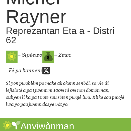
Rayner
Reprezantan Eta a - Distri
62
= Sipèewo
= Zewo
Fè yo konnen:
Si yon pwoblèm pa make ak okenn senbòl, sa vle di
lejislatè a pa t jwenn ni 100% ni 0% nan domèn nan,
oubyen li ka pa t vote sou sèten pwojè lwa. Klike sou pwojè
lwa yo pou jwenn dosye vòt yo.
Anviwònman