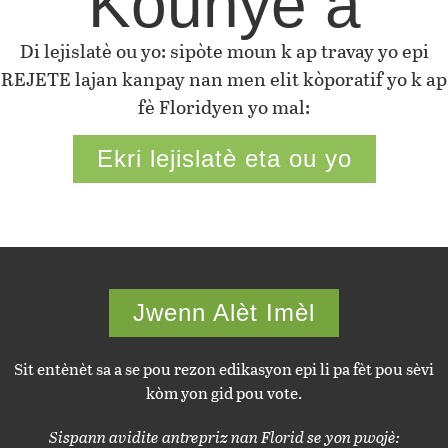
Kounye a
Di lejislatè ou yo: sipòte moun k ap travay yo epi
REJETE lajan kanpay nan men elit kòporatif yo k ap
fè Floridyen yo mal:
Ekri lejislatè eta ou yo
Jwenn Alèt Imèl
Sit entènèt sa a se pou rezon edikasyon epi li pa fèt pou sèvi
kòm yon gid pou vote.
Sispann avidite antrepriz nan Florid se yon pwojè: