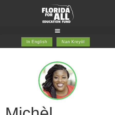
In English
Nan Kreyòl
Michèl