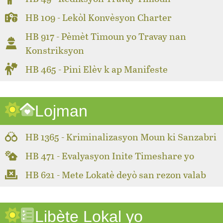
HB 109 - Lekòl Konvèsyon Charter
HB 917 - Pèmèt Timoun yo Travay nan
Konstriksyon
HB 465 - Pini Elèv k ap Manifeste
Lojman
HB 1365 - Kriminalizasyon Moun ki Sanzabri
HB 471 - Evalyasyon Inite Timeshare yo
HB 621 - Mete Lokatè deyò san rezon valab
Libète Lokal yo