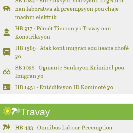
SB 1084 - Entèdiksyon sou vyann ki grandi
nan laboratwa ak preempsyon pou chaje
machin elektrik
HB 917 - Pèmèt Timoun yo Travay nan
Konstriksyon
HB 1589 - Atak kont imigran sou lisans chofè
yo
SB 1036 - Ogmante Sanksyon Kriminèl pou
Imigran yo
HB 1451 - Entèdiksyon ID Kominotè yo
Travay
HB 433 - Omnibus Labour Preemption