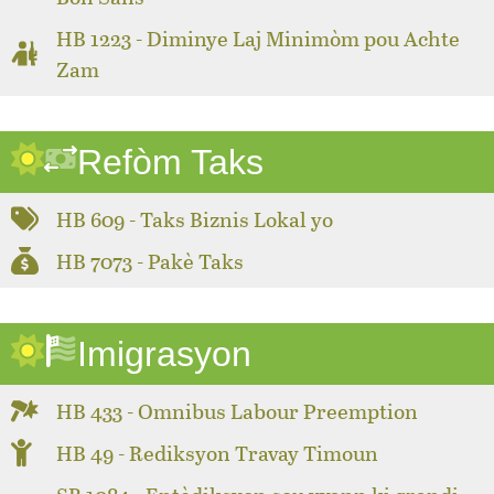
HB 1223 - Diminye Laj Minimòm pou Achte
Zam
Refòm Taks
HB 609 - Taks Biznis Lokal yo
HB 7073 - Pakè Taks
Imigrasyon
HB 433 - Omnibus Labour Preemption
HB 49 - Rediksyon Travay Timoun