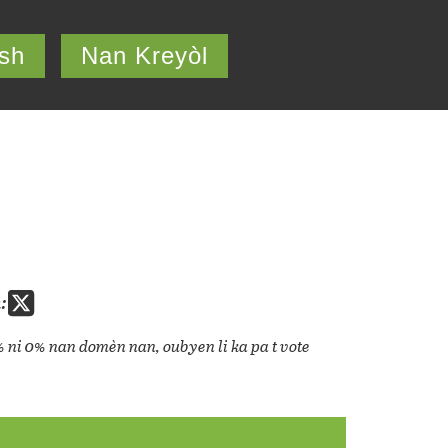
ish
Nan Kreyòl
:
% ni 0% nan domèn nan, oubyen li ka pa t vote