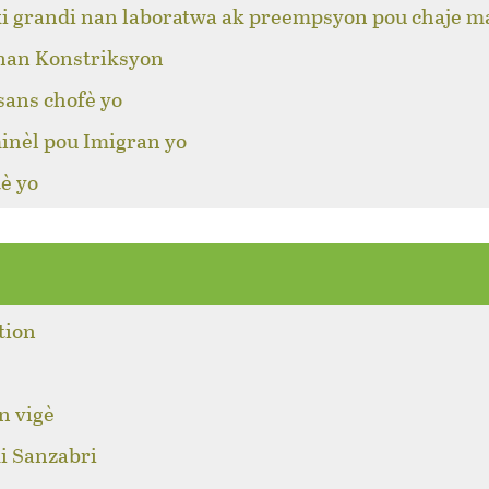
ki grandi nan laboratwa ak preempsyon pou chaje m
 nan Konstriksyon
sans chofè yo
inèl pou Imigran yo
è yo
tion
n vigè
i Sanzabri