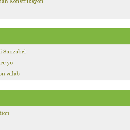
 nan Konstriksyon
i Sanzabri
re yo
on valab
tion