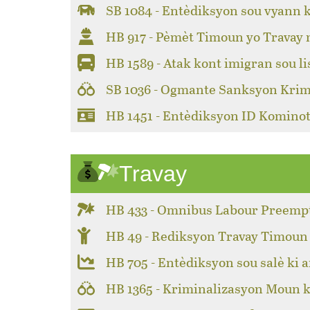
SB 1084 - Entèdiksyon sou vyann 
HB 917 - Pèmèt Timoun yo Travay
HB 1589 - Atak kont imigran sou li
SB 1036 - Ogmante Sanksyon Krim
HB 1451 - Entèdiksyon ID Kominot
Travay
HB 433 - Omnibus Labour Preemp
HB 49 - Rediksyon Travay Timoun
HB 705 - Entèdiksyon sou salè ki a
HB 1365 - Kriminalizasyon Moun k