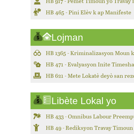
HB 917 - Pèmèt Timoun yo Travay
HB 465 - Pini Elèv k ap Manifeste
Lojman
HB 1365 - Kriminalizasyon Moun k
HB 471 - Evalyasyon Inite Timesha
HB 621 - Mete Lokatè deyò san rez
Libète Lokal yo
HB 433 - Omnibus Labour Preemp
HB 49 - Rediksyon Travay Timoun