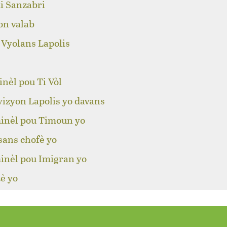
i Sanzabri
on valab
 Vyolans Lapolis
nèl pou Ti Vòl
izyon Lapolis yo davans
inèl pou Timoun yo
sans chofè yo
inèl pou Imigran yo
è yo