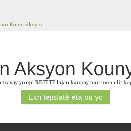
j
 nan Konstriksyon
n Aksyon Koun
ap travay yo epi REJETE lajan kanpay nan men elit kòp
Ekri lejislatè eta ou yo