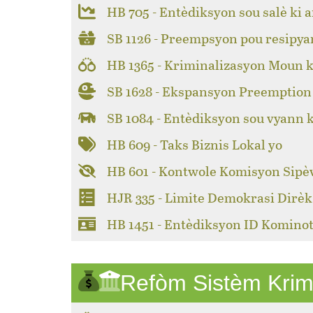
HB 705 - Entèdiksyon sou salè ki a
SB 1126 - Preempsyon pou resipya
HB 1365 - Kriminalizasyon Moun k
SB 1628 - Ekspansyon Preemption 
SB 1084 - Entèdiksyon sou vyann 
HB 609 - Taks Biznis Lokal yo
HB 601 - Kontwole Komisyon Sipèv
HJR 335 - Limite Demokrasi Dirèk
HB 1451 - Entèdiksyon ID Kominot
Refòm Sistèm Krim