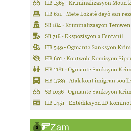
HB 1365 - Kriminalizasyon Moun k
HB 621 - Mete Lokatè deyò san rez
SB 184 - Kriminalizasyon Temwen
SB 718 - Ekspozisyon a Fentanil
HB 549 - Ogmante Sanksyon Krimi
HB 601 - Kontwole Komisyon Sipèv
HB 1181 - Ogmante Sanksyon Krim
HB 1589 - Atak kont imigran sou li
SB 1036 - Ogmante Sanksyon Krim
HB 1451 - Entèdiksyon ID Kominot
Zam