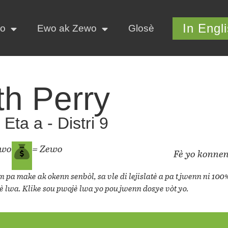
In Engl
yo
Ewo ak Zewo
Glosè
th Perry
Eta a - Distri 9
ewo
= Zewo
Fè yo konnen
 pa make ak okenn senbòl, sa vle di lejislatè a pa t jwenn ni 100
è lwa. Klike sou pwojè lwa yo pou jwenn dosye vòt yo.