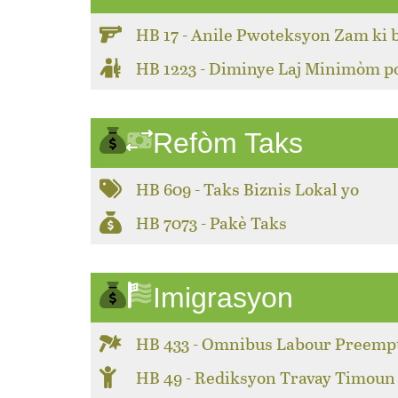
HB 17 - Anile Pwoteksyon Zam ki 
HB 1223 - Diminye Laj Minimòm 
Refòm Taks
HB 609 - Taks Biznis Lokal yo
HB 7073 - Pakè Taks
Imigrasyon
HB 433 - Omnibus Labour Preemp
HB 49 - Rediksyon Travay Timoun