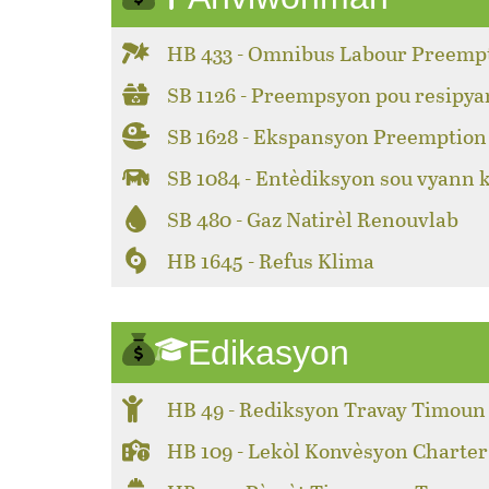
HB 433 - Omnibus Labour Preemp
SB 1126 - Preempsyon pou resipya
SB 1628 - Ekspansyon Preemption 
SB 1084 - Entèdiksyon sou vyann 
SB 480 - Gaz Natirèl Renouvlab
HB 1645 - Refus Klima
Edikasyon
HB 49 - Rediksyon Travay Timoun
HB 109 - Lekòl Konvèsyon Charter