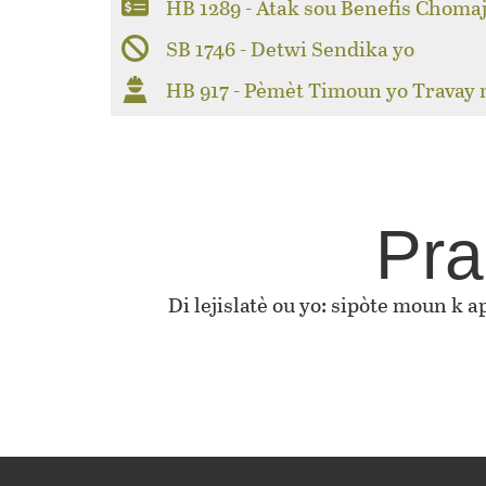
HB 1289 - Atak sou Benefis Choma
SB 1746 - Detwi Sendika yo
HB 917 - Pèmèt Timoun yo Travay
Pra
Di lejislatè ou yo: sipòte moun k 