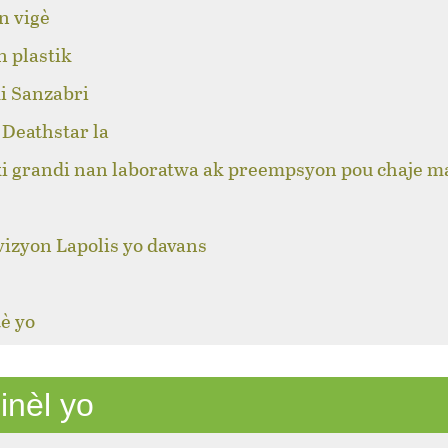
n vigè
n plastik
i Sanzabri
Deathstar la
ki grandi nan laboratwa ak preempsyon pou chaje m
izyon Lapolis yo davans
è yo
inèl yo