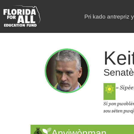
Pri kado antrepriz 
Kei
Senatè 
= Sipè
Si yon pwoblèm
sou sèten pwoj
Anviwònman