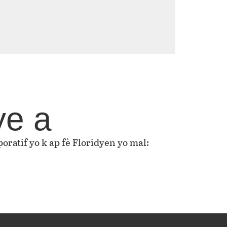
ye a
oratif yo k ap fè Floridyen yo mal: