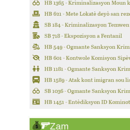
HB 1365 - Kriminalizasyon Moun k
HB 621 - Mete Lokatè deyò san rez
SB 184 - Kriminalizasyon Temwen
SB 718 - Ekspozisyon a Fentanil
HB 549 - Ogmante Sanksyon Krimi
HB 601 - Kontwole Komisyon Sipèv
HB 1181 - Ogmante Sanksyon Krim
HB 1589 - Atak kont imigran sou li
SB 1036 - Ogmante Sanksyon Krim
HB 1451 - Entèdiksyon ID Kominot
Zam