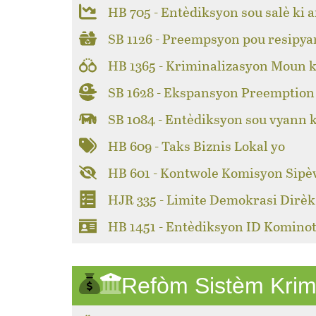
HB 705 - Entèdiksyon sou salè ki a
SB 1126 - Preempsyon pou resipya
HB 1365 - Kriminalizasyon Moun k
SB 1628 - Ekspansyon Preemption 
SB 1084 - Entèdiksyon sou vyann 
HB 609 - Taks Biznis Lokal yo
HB 601 - Kontwole Komisyon Sipèv
HJR 335 - Limite Demokrasi Dirèk
HB 1451 - Entèdiksyon ID Kominot
Refòm Sistèm Krim