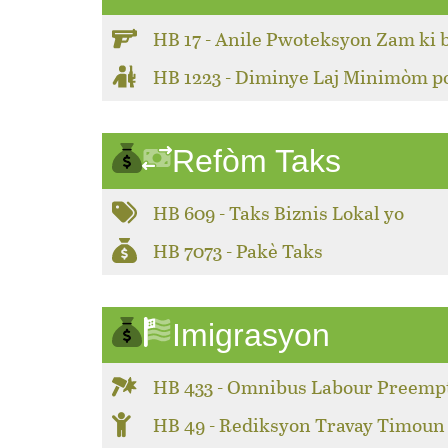
HB 17 - Anile Pwoteksyon Zam ki 
HB 1223 - Diminye Laj Minimòm 
Refòm Taks
HB 609 - Taks Biznis Lokal yo
HB 7073 - Pakè Taks
Imigrasyon
HB 433 - Omnibus Labour Preemp
HB 49 - Rediksyon Travay Timoun