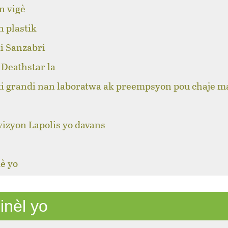
n vigè
n plastik
i Sanzabri
Deathstar la
ki grandi nan laboratwa ak preempsyon pou chaje m
izyon Lapolis yo davans
è yo
inèl yo