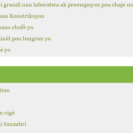
ki grandi nan laboratwa ak preempsyon pou chaje m
 nan Konstriksyon
sans chofè yo
inèl pou Imigran yo
è yo
tion
n vigè
i Sanzabri