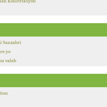
 nan Konstriksyon
i Sanzabri
re yo
on valab
tion