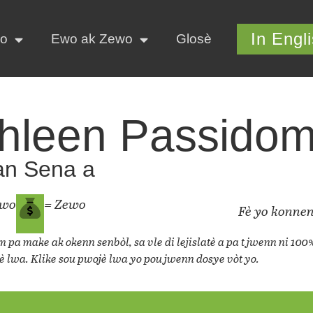
In Engl
yo
Ewo ak Zewo
Glosè
hleen Passido
an Sena a
ewo
= Zewo
Fè yo konnen
 pa make ak okenn senbòl, sa vle di lejislatè a pa t jwenn ni 100
è lwa. Klike sou pwojè lwa yo pou jwenn dosye vòt yo.