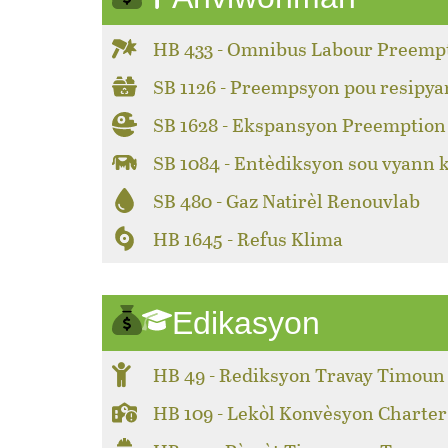
HB 433 - Omnibus Labour Preemp
SB 1126 - Preempsyon pou resipya
SB 1628 - Ekspansyon Preemption 
SB 1084 - Entèdiksyon sou vyann 
SB 480 - Gaz Natirèl Renouvlab
HB 1645 - Refus Klima
Edikasyon
HB 49 - Rediksyon Travay Timoun
HB 109 - Lekòl Konvèsyon Charter