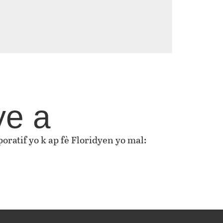
ye a
oratif yo k ap fè Floridyen yo mal: