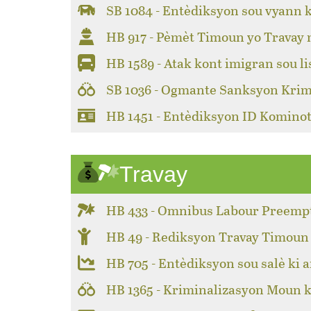
SB 1084 - Entèdiksyon sou vyann 
HB 917 - Pèmèt Timoun yo Travay
HB 1589 - Atak kont imigran sou li
SB 1036 - Ogmante Sanksyon Krim
HB 1451 - Entèdiksyon ID Kominot
Travay
HB 433 - Omnibus Labour Preemp
HB 49 - Rediksyon Travay Timoun
HB 705 - Entèdiksyon sou salè ki a
HB 1365 - Kriminalizasyon Moun k