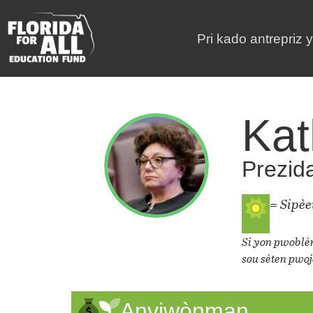
Pri kado antrepriz 
Kat
Prezid
= Sipè
Si yon pwoblèm
sou sèten pwoj
Anviwònman