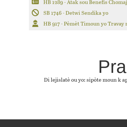
HB 1289 - Atak sou Benefis Choma
SB 1746 - Detwi Sendika yo
HB 917 - Pèmèt Timoun yo Travay
Pra
Di lejislatè ou yo: sipòte moun k 