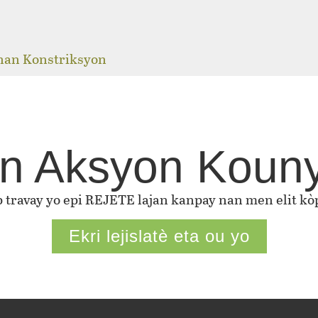
j
 nan Konstriksyon
n Aksyon Koun
ap travay yo epi REJETE lajan kanpay nan men elit kòp
Ekri lejislatè eta ou yo