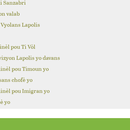
i Sanzabri
on valab
 Vyolans Lapolis
nèl pou Ti Vòl
izyon Lapolis yo davans
inèl pou Timoun yo
sans chofè yo
inèl pou Imigran yo
è yo