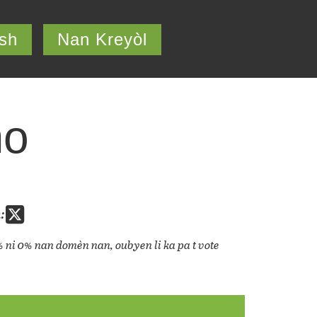
ish
Nan Kreyòl
mo
:
% ni 0% nan domèn nan, oubyen li ka pa t vote