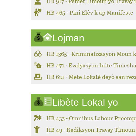
HB 917 - Pèmèt Timoun yo Travay
HB 465 - Pini Elèv k ap Manifeste
Lojman
HB 1365 - Kriminalizasyon Moun k
HB 471 - Evalyasyon Inite Timesha
HB 621 - Mete Lokatè deyò san rez
Libète Lokal yo
HB 433 - Omnibus Labour Preemp
HB 49 - Rediksyon Travay Timoun