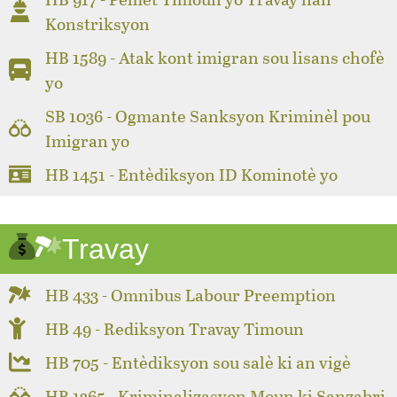
Konstriksyon
HB 1589 - Atak kont imigran sou lisans chofè
yo
SB 1036 - Ogmante Sanksyon Kriminèl pou
Imigran yo
HB 1451 - Entèdiksyon ID Kominotè yo
Travay
HB 433 - Omnibus Labour Preemption
HB 49 - Rediksyon Travay Timoun
HB 705 - Entèdiksyon sou salè ki an vigè
HB 1365 - Kriminalizasyon Moun ki Sanzabri