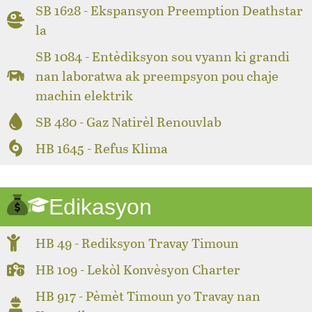
SB 1628 - Ekspansyon Preemption Deathstar
la
SB 1084 - Entèdiksyon sou vyann ki grandi
nan laboratwa ak preempsyon pou chaje
machin elektrik
SB 480 - Gaz Natirèl Renouvlab
HB 1645 - Refus Klima
Edikasyon
HB 49 - Rediksyon Travay Timoun
HB 109 - Lekòl Konvèsyon Charter
HB 917 - Pèmèt Timoun yo Travay nan