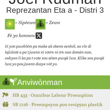
Reprezantan Eta a - Distri 3
= Sipèewo
= Zewo
Fè yo konnen:
Si yon pwoblèm pa make ak okenn senbòl, sa vle di
lejislatè a pa t jwenn ni 100% ni 0% nan domèn nan,
oubyen li ka pa t vote sou sèten pwojè lwa. Klike sou pwojè
lwa yo pou jwenn dosye vòt yo.
Anviwònman
HB 433 - Omnibus Labour Preemption
SB 1126 - Preempsyon pou resipyan plastik