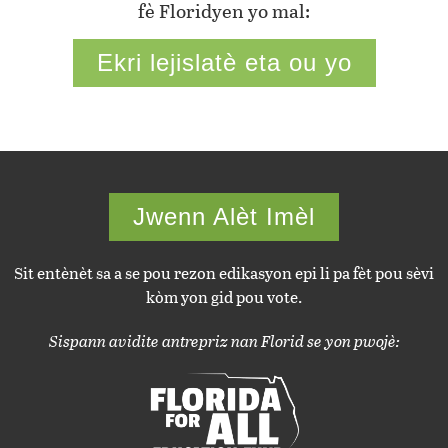
fè Floridyen yo mal:
Ekri lejislatè eta ou yo
Jwenn Alèt Imèl
Sit entènèt sa a se pou rezon edikasyon epi li pa fèt pou sèvi
kòm yon gid pou vote.
Sispann avidite antrepriz nan Florid se yon pwojè: