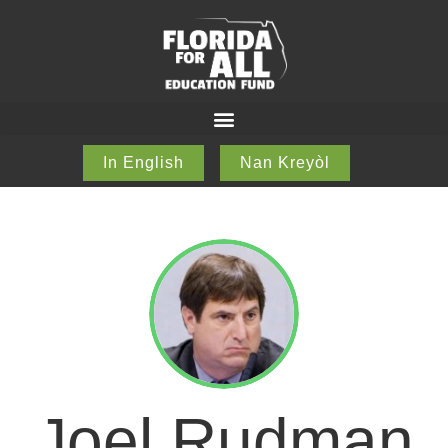
In English
Nan Kreyòl
Joel Rudman