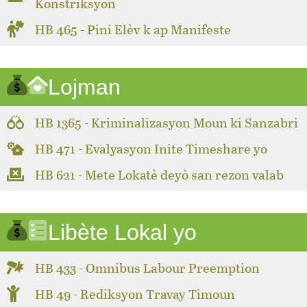
Konstriksyon
HB 465 - Pini Elèv k ap Manifeste
Lojman
HB 1365 - Kriminalizasyon Moun ki Sanzabri
HB 471 - Evalyasyon Inite Timeshare yo
HB 621 - Mete Lokatè deyò san rezon valab
Libète Lokal yo
HB 433 - Omnibus Labour Preemption
HB 49 - Rediksyon Travay Timoun