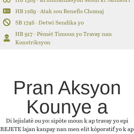
HB 1289 - Atak sou Benefis Chomaj
SB 1746 - Detwi Sendika yo
HB 917 - Pèmèt Timoun yo Travay nan
Konstriksyon
Pran Aksyon
Kounye a
Di lejislatè ou yo: sipòte moun k ap travay yo epi
REJETE lajan kanpay nan men elit kòporatif yo k ap