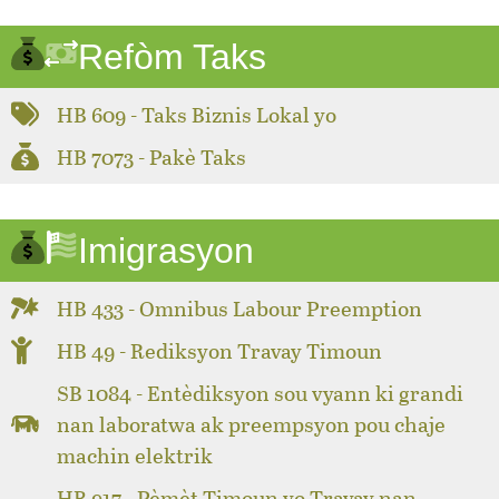
Refòm Taks
HB 609 - Taks Biznis Lokal yo
HB 7073 - Pakè Taks
Imigrasyon
HB 433 - Omnibus Labour Preemption
HB 49 - Rediksyon Travay Timoun
SB 1084 - Entèdiksyon sou vyann ki grandi
nan laboratwa ak preempsyon pou chaje
machin elektrik
HB 917 - Pèmèt Timoun yo Travay nan