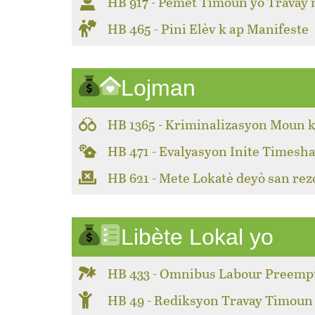
HB 917 - Pèmèt Timoun yo Travay
HB 465 - Pini Elèv k ap Manifeste
Lojman
HB 1365 - Kriminalizasyon Moun k
HB 471 - Evalyasyon Inite Timesha
HB 621 - Mete Lokatè deyò san rez
Libète Lokal yo
HB 433 - Omnibus Labour Preemp
HB 49 - Rediksyon Travay Timoun