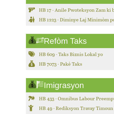
HB 17 - Anile Pwoteksyon Zam ki 
HB 1223 - Diminye Laj Minimòm 
Refòm Taks
HB 609 - Taks Biznis Lokal yo
HB 7073 - Pakè Taks
Imigrasyon
HB 433 - Omnibus Labour Preemp
HB 49 - Rediksyon Travay Timoun