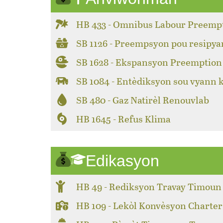
HB 433 - Omnibus Labour Preemp
SB 1126 - Preempsyon pou resipya
SB 1628 - Ekspansyon Preemption 
SB 1084 - Entèdiksyon sou vyann 
SB 480 - Gaz Natirèl Renouvlab
HB 1645 - Refus Klima
Edikasyon
HB 49 - Rediksyon Travay Timoun
HB 109 - Lekòl Konvèsyon Charter