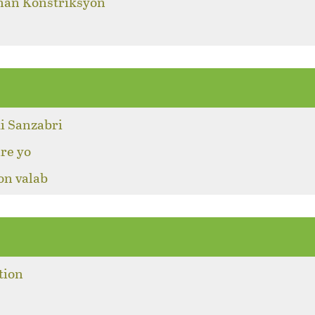
 nan Konstriksyon
i Sanzabri
re yo
on valab
tion