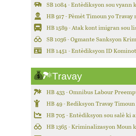
SB 1084 - Entèdiksyon sou vyann 
HB 917 - Pèmèt Timoun yo Travay
HB 1589 - Atak kont imigran sou li
SB 1036 - Ogmante Sanksyon Krim
HB 1451 - Entèdiksyon ID Kominot
Travay
HB 433 - Omnibus Labour Preemp
HB 49 - Rediksyon Travay Timoun
HB 705 - Entèdiksyon sou salè ki a
HB 1365 - Kriminalizasyon Moun k