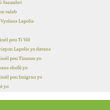
i Sanzabri
on valab
 Vyolans Lapolis
nèl pou Ti Vòl
izyon Lapolis yo davans
inèl pou Timoun yo
sans chofè yo
inèl pou Imigran yo
è yo