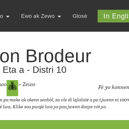
In Engl
yo
Ewo ak Zewo
Glosè
on Brodeur
Eta a - Distri 10
ewo
= Zewo
Fè yo konnen
 pa make ak okenn senbòl, sa vle di lejislatè a pa t jwenn ni 100
è lwa. Klike sou pwojè lwa yo pou jwenn dosye vòt yo.