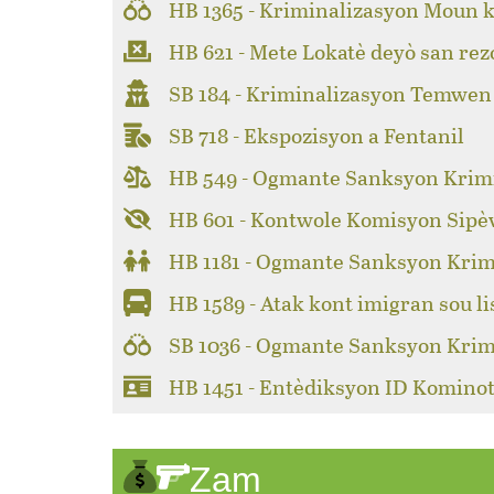
HB 1365 - Kriminalizasyon Moun k
HB 621 - Mete Lokatè deyò san rez
SB 184 - Kriminalizasyon Temwen
SB 718 - Ekspozisyon a Fentanil
HB 549 - Ogmante Sanksyon Krimi
HB 601 - Kontwole Komisyon Sipèv
HB 1181 - Ogmante Sanksyon Krim
HB 1589 - Atak kont imigran sou li
SB 1036 - Ogmante Sanksyon Krim
HB 1451 - Entèdiksyon ID Kominot
Zam