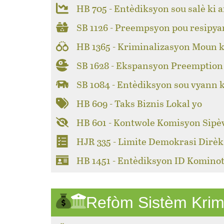
HB 705 - Entèdiksyon sou salè ki a
SB 1126 - Preempsyon pou resipya
HB 1365 - Kriminalizasyon Moun k
SB 1628 - Ekspansyon Preemption 
SB 1084 - Entèdiksyon sou vyann 
HB 609 - Taks Biznis Lokal yo
HB 601 - Kontwole Komisyon Sipèv
HJR 335 - Limite Demokrasi Dirèk
HB 1451 - Entèdiksyon ID Kominot
Refòm Sistèm Krim