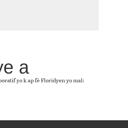
ye a
oratif yo k ap fè Floridyen yo mal: