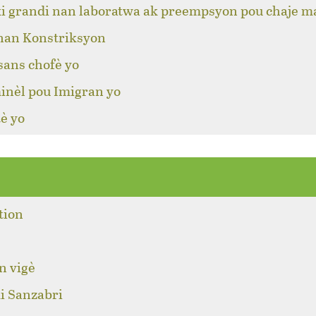
ki grandi nan laboratwa ak preempsyon pou chaje m
 nan Konstriksyon
sans chofè yo
inèl pou Imigran yo
è yo
tion
n vigè
i Sanzabri