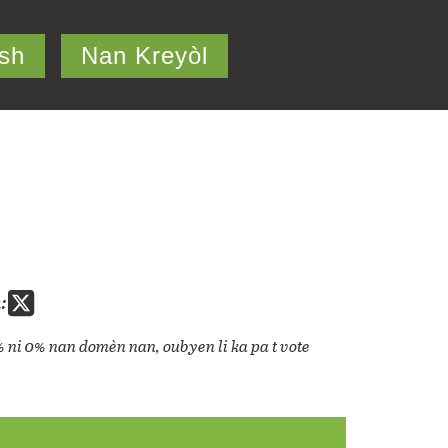
ish
Nan Kreyòl
:
% ni 0% nan domèn nan, oubyen li ka pa t vote