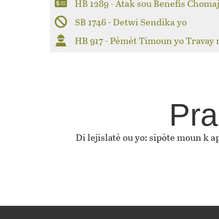
HB 1289 - Atak sou Benefis Choma
SB 1746 - Detwi Sendika yo
HB 917 - Pèmèt Timoun yo Travay
Pra
Di lejislatè ou yo: sipòte moun k 