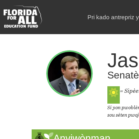
Pri kado antrepriz 
Jas
Senatè 
= Sipè
Si yon pwoblèm
sou sèten pwoj
Anviwònman