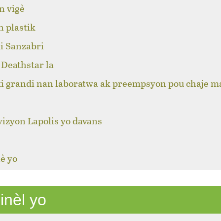
n vigè
n plastik
i Sanzabri
Deathstar la
ki grandi nan laboratwa ak preempsyon pou chaje m
izyon Lapolis yo davans
è yo
inèl yo