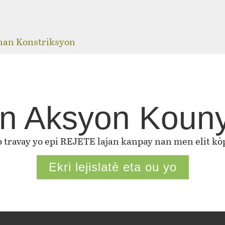
j
 nan Konstriksyon
n Aksyon Koun
ap travay yo epi REJETE lajan kanpay nan men elit kòp
Ekri lejislatè eta ou yo