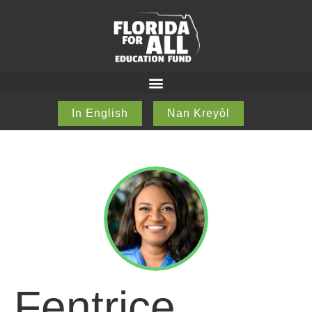
In English
Nan Kreyòl
Fentrice