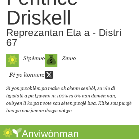
Driskell
Reprezantan Eta a - Distri
67
= Sipèewo
= Zewo
Fè yo konnen:
Si yon pwoblèm pa make ak okenn senbòl, sa vle di
lejislatè a pa t jwenn ni 100% ni 0% nan domèn nan,
oubyen li ka pa t vote sou sèten pwojè lwa. Klike sou pwojè
lwa yo pou jwenn dosye vòt yo.
Anviwònman