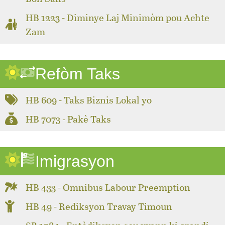
HB 1223 - Diminye Laj Minimòm pou Achte
Zam
Refòm Taks
HB 609 - Taks Biznis Lokal yo
HB 7073 - Pakè Taks
Imigrasyon
HB 433 - Omnibus Labour Preemption
HB 49 - Rediksyon Travay Timoun