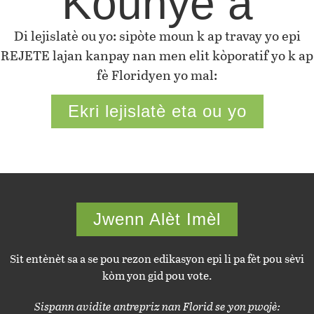
Kounye a
Di lejislatè ou yo: sipòte moun k ap travay yo epi
REJETE lajan kanpay nan men elit kòporatif yo k ap
fè Floridyen yo mal:
Ekri lejislatè eta ou yo
Jwenn Alèt Imèl
Sit entènèt sa a se pou rezon edikasyon epi li pa fèt pou sèvi
kòm yon gid pou vote.
Sispann avidite antrepriz nan Florid se yon pwojè: