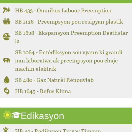
HB 433 - Omnibus Labour Preemption
SB 1126 - Preempsyon pou resipyan plastik
SB 1628 - Ekspansyon Preemption Deathstar
la
SB 1084 - Entèdiksyon sou vyann ki grandi
nan laboratwa ak preempsyon pou chaje
machin elektrik
SB 480 - Gaz Natirèl Renouvlab
HB 1645 - Refus Klima
Edikasyon
HB 49 - Rediksyon Travay Timoun