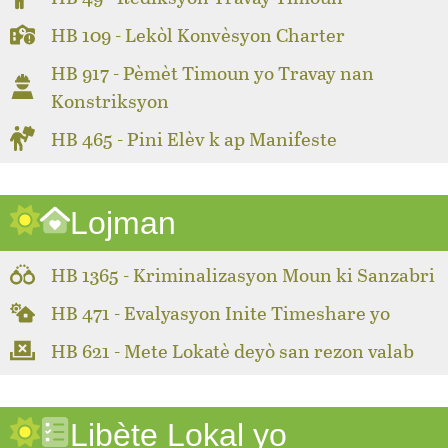
HB 109 - Lekòl Konvèsyon Charter
HB 917 - Pèmèt Timoun yo Travay nan
Konstriksyon
HB 465 - Pini Elèv k ap Manifeste
Lojman
HB 1365 - Kriminalizasyon Moun ki Sanzabri
HB 471 - Evalyasyon Inite Timeshare yo
HB 621 - Mete Lokatè deyò san rezon valab
Libète Lokal yo