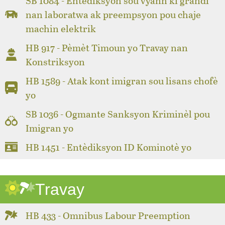
SB 1084 - Entèdiksyon sou vyann ki grandi
nan laboratwa ak preempsyon pou chaje
machin elektrik
HB 917 - Pèmèt Timoun yo Travay nan
Konstriksyon
HB 1589 - Atak kont imigran sou lisans chofè
yo
SB 1036 - Ogmante Sanksyon Kriminèl pou
Imigran yo
HB 1451 - Entèdiksyon ID Kominotè yo
Travay
HB 433 - Omnibus Labour Preemption