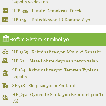
Lapolis yo davans
HJR 335 - Limite Demokrasi Dirèk
HB 1451 - Entèdiksyon ID Kominotè yo
Refòm Sistèm Kriminèl yo
HB 1365 - Kriminalizasyon Moun ki Sanzabri
HB 621 - Mete Lokatè deyò san rezon valab
SB 184 - Kriminalizasyon Temwen Vyolans
Lapolis
SB 718 - Ekspozisyon a Fentanil
HB 549 - Ogmante Sanksyon Kriminèl pou Ti
Vòl