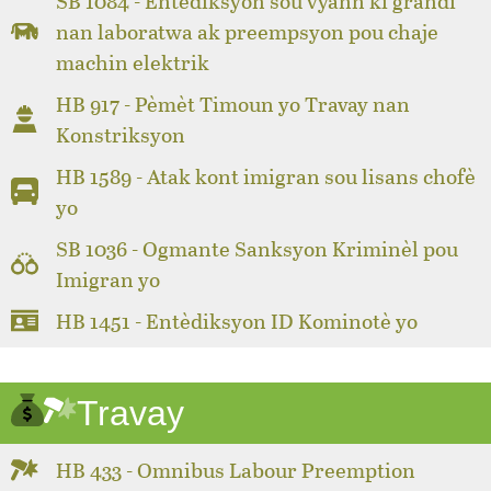
SB 1084 - Entèdiksyon sou vyann ki grandi
nan laboratwa ak preempsyon pou chaje
machin elektrik
HB 917 - Pèmèt Timoun yo Travay nan
Konstriksyon
HB 1589 - Atak kont imigran sou lisans chofè
yo
SB 1036 - Ogmante Sanksyon Kriminèl pou
Imigran yo
HB 1451 - Entèdiksyon ID Kominotè yo
Travay
HB 433 - Omnibus Labour Preemption