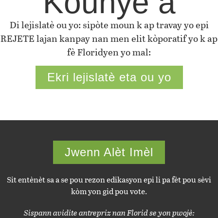
Kounye a
Di lejislatè ou yo: sipòte moun k ap travay yo epi
REJETE lajan kanpay nan men elit kòporatif yo k ap
fè Floridyen yo mal:
Ekri lejislatè eta ou yo
Jwenn Alèt Imèl
Sit entènèt sa a se pou rezon edikasyon epi li pa fèt pou sèvi
kòm yon gid pou vote.
Sispann avidite antrepriz nan Florid se yon pwojè: