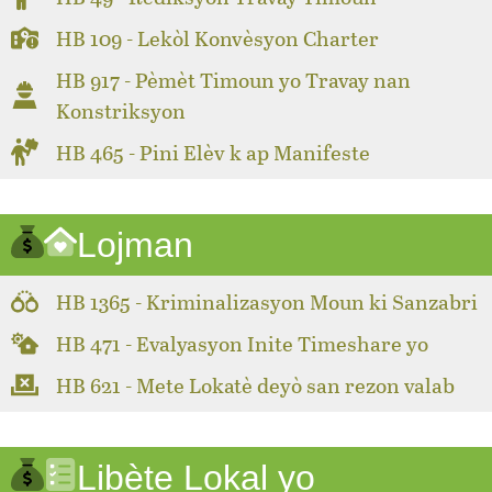
HB 109 - Lekòl Konvèsyon Charter
HB 917 - Pèmèt Timoun yo Travay nan
Konstriksyon
HB 465 - Pini Elèv k ap Manifeste
Lojman
HB 1365 - Kriminalizasyon Moun ki Sanzabri
HB 471 - Evalyasyon Inite Timeshare yo
HB 621 - Mete Lokatè deyò san rezon valab
Libète Lokal yo