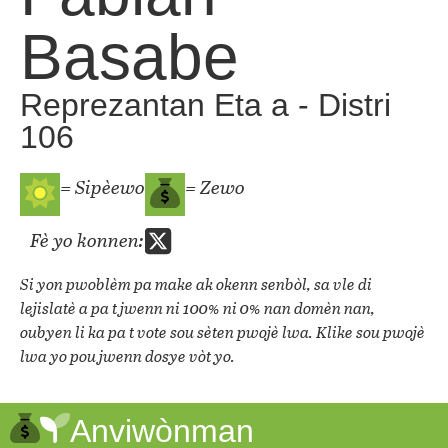
Basabe
Reprezantan Eta a - Distri
106
= Sipèewo
= Zewo
Fè yo konnen:
Si yon pwoblèm pa make ak okenn senbòl, sa vle di
lejislatè a pa t jwenn ni 100% ni 0% nan domèn nan,
oubyen li ka pa t vote sou sèten pwojè lwa. Klike sou pwojè
lwa yo pou jwenn dosye vòt yo.
Anviwònman