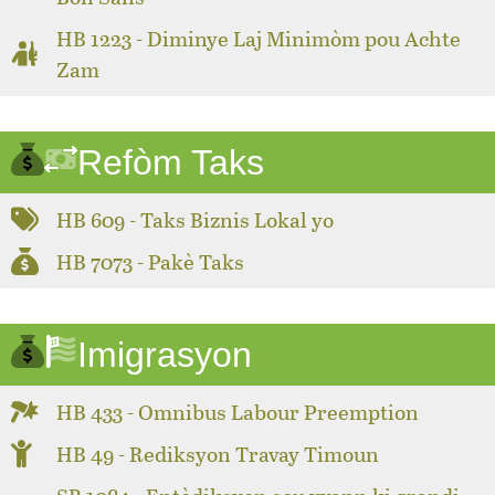
HB 1223 - Diminye Laj Minimòm pou Achte
Zam
Refòm Taks
HB 609 - Taks Biznis Lokal yo
HB 7073 - Pakè Taks
Imigrasyon
HB 433 - Omnibus Labour Preemption
HB 49 - Rediksyon Travay Timoun