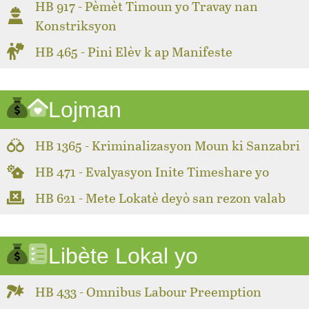
HB 917 - Pèmèt Timoun yo Travay nan
Konstriksyon
HB 465 - Pini Elèv k ap Manifeste
Lojman
HB 1365 - Kriminalizasyon Moun ki Sanzabri
HB 471 - Evalyasyon Inite Timeshare yo
HB 621 - Mete Lokatè deyò san rezon valab
Libète Lokal yo
HB 433 - Omnibus Labour Preemption