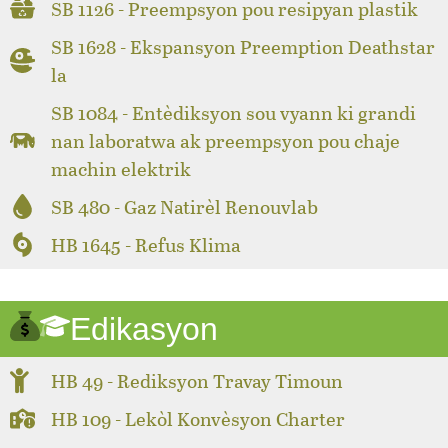
SB 1126 - Preempsyon pou resipyan plastik
SB 1628 - Ekspansyon Preemption Deathstar
la
SB 1084 - Entèdiksyon sou vyann ki grandi
nan laboratwa ak preempsyon pou chaje
machin elektrik
SB 480 - Gaz Natirèl Renouvlab
HB 1645 - Refus Klima
Edikasyon
HB 49 - Rediksyon Travay Timoun
HB 109 - Lekòl Konvèsyon Charter