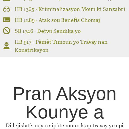
HB 1365 - Kriminalizasyon Moun ki Sanzabri
HB 1289 - Atak sou Benefis Chomaj
SB 1746 - Detwi Sendika yo
HB 917 - Pèmèt Timoun yo Travay nan
Konstriksyon
Pran Aksyon
Kounye a
Di lejislatè ou yo: sipòte moun k ap travay yo epi