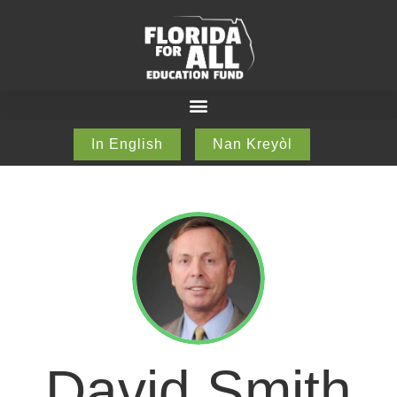
In English
Nan Kreyòl
David Smith