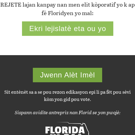
REJETE lajan kanpay nan men elit kòporatif yo k ap
fè Floridyen yo mal:
Ekri lejislatè eta ou yo
Jwenn Alèt Imèl
Sit entènèt sa a se pou rezon edikasyon epi li pa fèt pou sèvi
kòm yon gid pou vote.
Sispann avidite antrepriz nan Florid se yon pwojè: