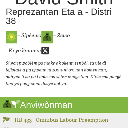
Reprezantan Eta a - Distri
38
= Sipèewo
= Zewo
Fè yo konnen:
Si yon pwoblèm pa make ak okenn senbòl, sa vle di
lejislatè a pa t jwenn ni 100% ni 0% nan domèn nan,
oubyen li ka pa t vote sou sèten pwojè lwa. Klike sou pwojè
lwa yo pou jwenn dosye vòt yo.
Anviwònman
HB 433 - Omnibus Labour Preemption