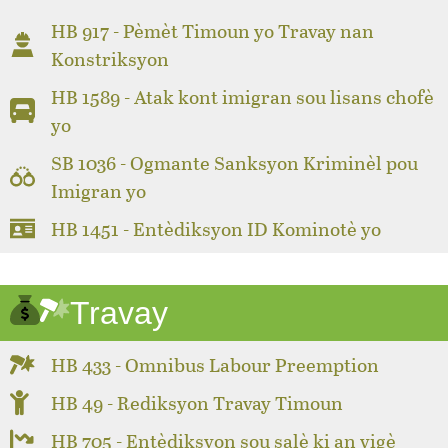
HB 917 - Pèmèt Timoun yo Travay nan
Konstriksyon
HB 1589 - Atak kont imigran sou lisans chofè
yo
SB 1036 - Ogmante Sanksyon Kriminèl pou
Imigran yo
HB 1451 - Entèdiksyon ID Kominotè yo
Travay
HB 433 - Omnibus Labour Preemption
HB 49 - Rediksyon Travay Timoun
HB 705 - Entèdiksyon sou salè ki an vigè