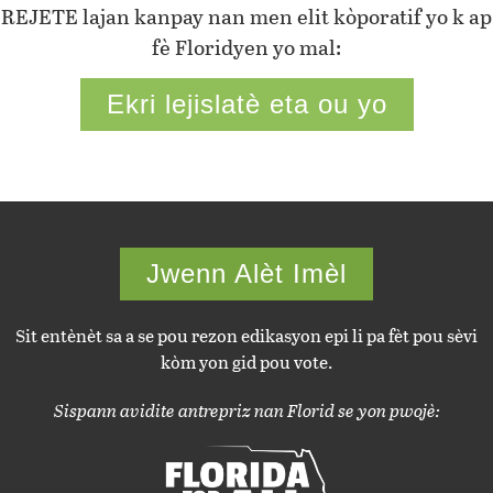
REJETE lajan kanpay nan men elit kòporatif yo k ap
fè Floridyen yo mal:
Ekri lejislatè eta ou yo
Jwenn Alèt Imèl
Sit entènèt sa a se pou rezon edikasyon epi li pa fèt pou sèvi
kòm yon gid pou vote.
Sispann avidite antrepriz nan Florid se yon pwojè: