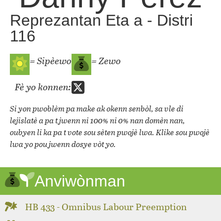
Reprezantan Eta a - Distri
116
= Sipèewo
= Zewo
Fè yo konnen:
Si yon pwoblèm pa make ak okenn senbòl, sa vle di
lejislatè a pa t jwenn ni 100% ni 0% nan domèn nan,
oubyen li ka pa t vote sou sèten pwojè lwa. Klike sou pwojè
lwa yo pou jwenn dosye vòt yo.
Anviwònman
HB 433 - Omnibus Labour Preemption