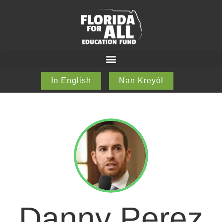
In English
Nan Kreyòl
Danny Perez