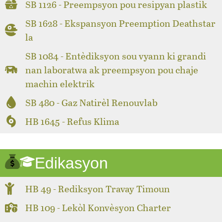
SB 1126 - Preempsyon pou resipyan plastik
SB 1628 - Ekspansyon Preemption Deathstar
la
SB 1084 - Entèdiksyon sou vyann ki grandi
nan laboratwa ak preempsyon pou chaje
machin elektrik
SB 480 - Gaz Natirèl Renouvlab
HB 1645 - Refus Klima
Edikasyon
HB 49 - Rediksyon Travay Timoun
HB 109 - Lekòl Konvèsyon Charter