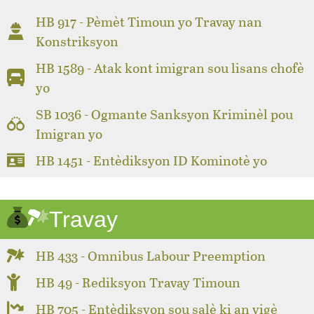
HB 917 - Pèmèt Timoun yo Travay nan
Konstriksyon
HB 1589 - Atak kont imigran sou lisans chofè
yo
SB 1036 - Ogmante Sanksyon Kriminèl pou
Imigran yo
HB 1451 - Entèdiksyon ID Kominotè yo
Travay
HB 433 - Omnibus Labour Preemption
HB 49 - Rediksyon Travay Timoun
HB 705 - Entèdiksyon sou salè ki an vigè