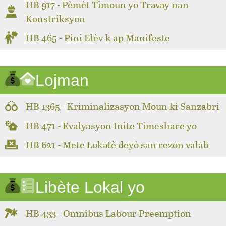
HB 917 - Pèmèt Timoun yo Travay nan
Konstriksyon
HB 465 - Pini Elèv k ap Manifeste
Lojman
HB 1365 - Kriminalizasyon Moun ki Sanzabri
HB 471 - Evalyasyon Inite Timeshare yo
HB 621 - Mete Lokatè deyò san rezon valab
Libète Lokal yo
HB 433 - Omnibus Labour Preemption