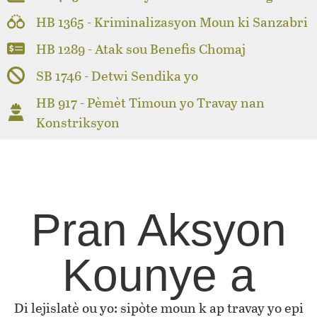
HB 1365 - Kriminalizasyon Moun ki Sanzabri
HB 1289 - Atak sou Benefis Chomaj
SB 1746 - Detwi Sendika yo
HB 917 - Pèmèt Timoun yo Travay nan
Konstriksyon
Pran Aksyon
Kounye a
Di lejislatè ou yo: sipòte moun k ap travay yo epi