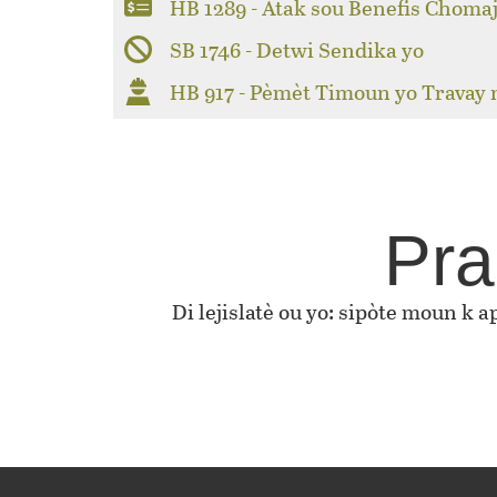
HB 1289 - Atak sou Benefis Choma
SB 1746 - Detwi Sendika yo
HB 917 - Pèmèt Timoun yo Travay
Pra
Di lejislatè ou yo: sipòte moun k 