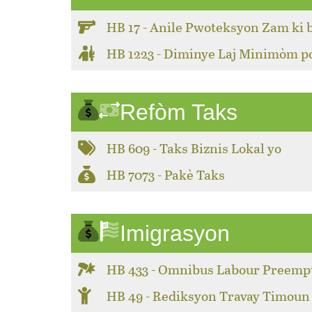
HB 17 - Anile Pwoteksyon Zam ki 
HB 1223 - Diminye Laj Minimòm 
Refòm Taks
HB 609 - Taks Biznis Lokal yo
HB 7073 - Pakè Taks
Imigrasyon
HB 433 - Omnibus Labour Preemp
HB 49 - Rediksyon Travay Timoun