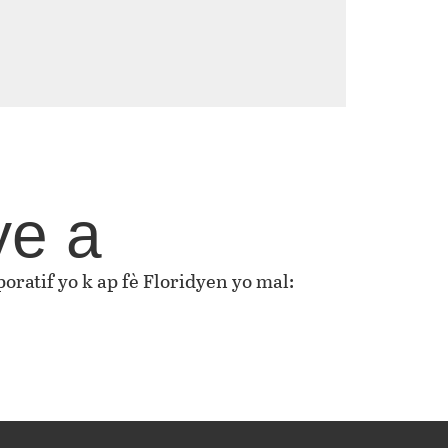
ye a
oratif yo k ap fè Floridyen yo mal: