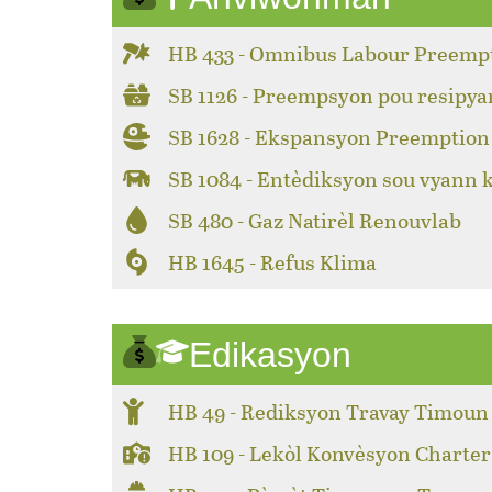
HB 433 - Omnibus Labour Preemp
SB 1126 - Preempsyon pou resipya
SB 1628 - Ekspansyon Preemption 
SB 1084 - Entèdiksyon sou vyann 
SB 480 - Gaz Natirèl Renouvlab
HB 1645 - Refus Klima
Edikasyon
HB 49 - Rediksyon Travay Timoun
HB 109 - Lekòl Konvèsyon Charter