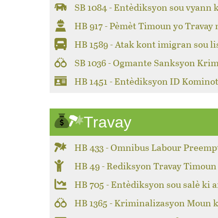
SB 1084 - Entèdiksyon sou vyann 
HB 917 - Pèmèt Timoun yo Travay
HB 1589 - Atak kont imigran sou li
SB 1036 - Ogmante Sanksyon Krim
HB 1451 - Entèdiksyon ID Kominot
Travay
HB 433 - Omnibus Labour Preemp
HB 49 - Rediksyon Travay Timoun
HB 705 - Entèdiksyon sou salè ki a
HB 1365 - Kriminalizasyon Moun k