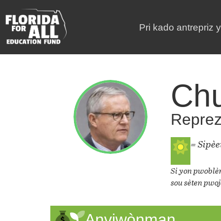
Pri kado antrepriz 
Ch
Repreza
= Sipè
Si yon pwoblèm
sou sèten pwoj
Anviwònman