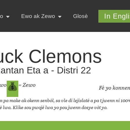
In Engl
yo
Ewo ak Zewo
Glosè
uck Clemons
ntan Eta a - Distri 22
ewo
= Zewo
Fè yo konnen
 pa make ak okenn senbòl, sa vle di lejislatè a pa t jwenn ni 100
è lwa. Klike sou pwojè lwa yo pou jwenn dosye vòt yo.