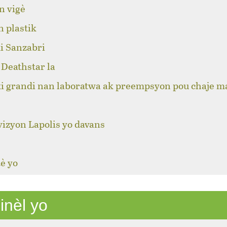
n vigè
n plastik
i Sanzabri
Deathstar la
ki grandi nan laboratwa ak preempsyon pou chaje m
izyon Lapolis yo davans
è yo
inèl yo