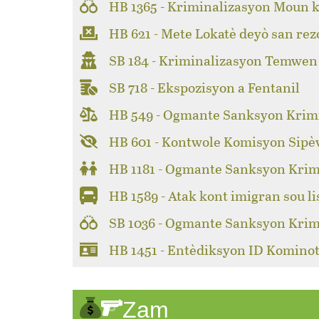
HB 1365 - Kriminalizasyon Moun k
HB 621 - Mete Lokatè deyò san rez
SB 184 - Kriminalizasyon Temwen
SB 718 - Ekspozisyon a Fentanil
HB 549 - Ogmante Sanksyon Krimi
HB 601 - Kontwole Komisyon Sipèv
HB 1181 - Ogmante Sanksyon Krim
HB 1589 - Atak kont imigran sou li
SB 1036 - Ogmante Sanksyon Krim
HB 1451 - Entèdiksyon ID Kominot
Zam