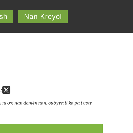
ish
Nan Kreyòl
:
% ni 0% nan domèn nan, oubyen li ka pa t vote