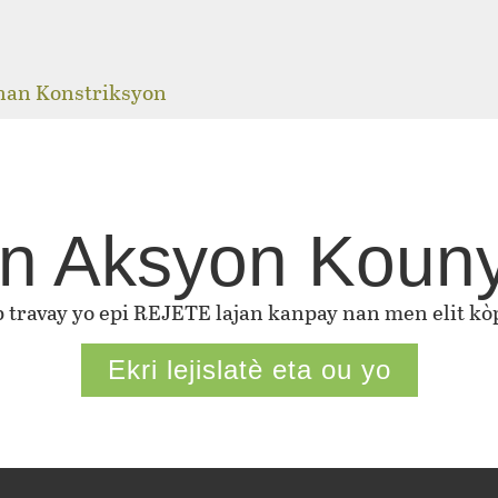
j
 nan Konstriksyon
n Aksyon Koun
ap travay yo epi REJETE lajan kanpay nan men elit kòp
Ekri lejislatè eta ou yo