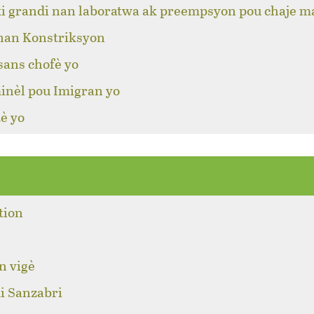
ki grandi nan laboratwa ak preempsyon pou chaje m
 nan Konstriksyon
sans chofè yo
inèl pou Imigran yo
è yo
tion
n vigè
i Sanzabri