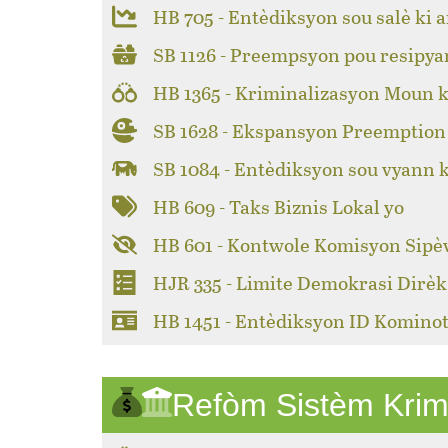
HB 705 - Entèdiksyon sou salè ki a
SB 1126 - Preempsyon pou resipya
HB 1365 - Kriminalizasyon Moun k
SB 1628 - Ekspansyon Preemption 
SB 1084 - Entèdiksyon sou vyann 
HB 609 - Taks Biznis Lokal yo
HB 601 - Kontwole Komisyon Sipèv
HJR 335 - Limite Demokrasi Dirèk
HB 1451 - Entèdiksyon ID Kominot
Refòm Sistèm Krim