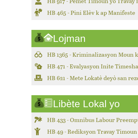
HB 917 - Pèmèt Timoun yo Travay
HB 465 - Pini Elèv k ap Manifeste
Lojman
HB 1365 - Kriminalizasyon Moun k
HB 471 - Evalyasyon Inite Timesha
HB 621 - Mete Lokatè deyò san rez
Libète Lokal yo
HB 433 - Omnibus Labour Preemp
HB 49 - Rediksyon Travay Timoun