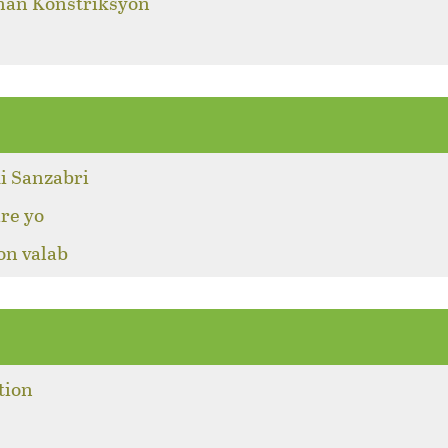
 nan Konstriksyon
i Sanzabri
re yo
on valab
tion