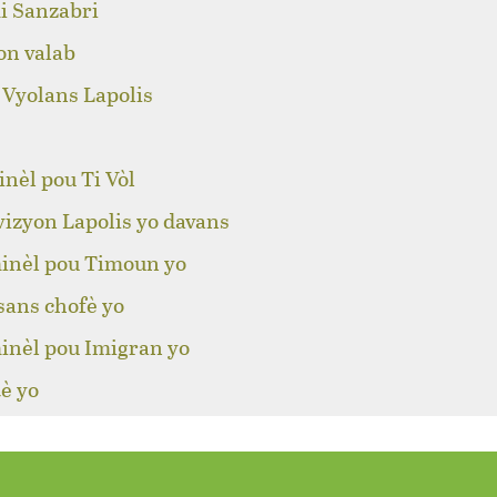
i Sanzabri
on valab
 Vyolans Lapolis
nèl pou Ti Vòl
izyon Lapolis yo davans
inèl pou Timoun yo
sans chofè yo
inèl pou Imigran yo
è yo