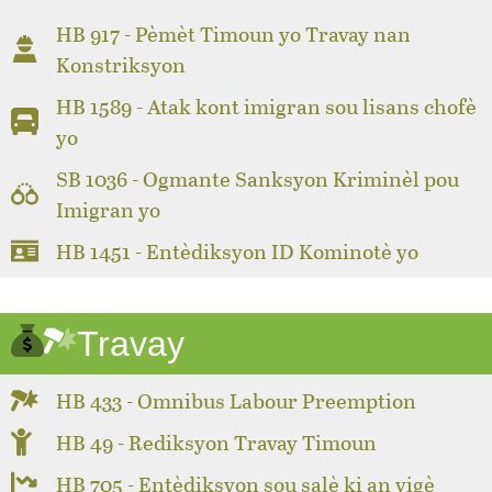
HB 917 - Pèmèt Timoun yo Travay nan
Konstriksyon
HB 1589 - Atak kont imigran sou lisans chofè
yo
SB 1036 - Ogmante Sanksyon Kriminèl pou
Imigran yo
HB 1451 - Entèdiksyon ID Kominotè yo
Travay
HB 433 - Omnibus Labour Preemption
HB 49 - Rediksyon Travay Timoun
HB 705 - Entèdiksyon sou salè ki an vigè