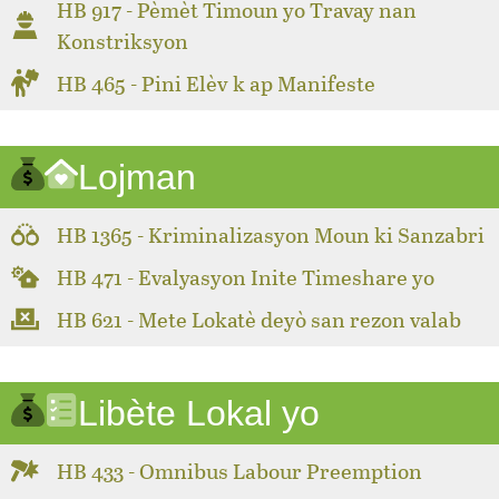
HB 917 - Pèmèt Timoun yo Travay nan
Konstriksyon
HB 465 - Pini Elèv k ap Manifeste
Lojman
HB 1365 - Kriminalizasyon Moun ki Sanzabri
HB 471 - Evalyasyon Inite Timeshare yo
HB 621 - Mete Lokatè deyò san rezon valab
Libète Lokal yo
HB 433 - Omnibus Labour Preemption