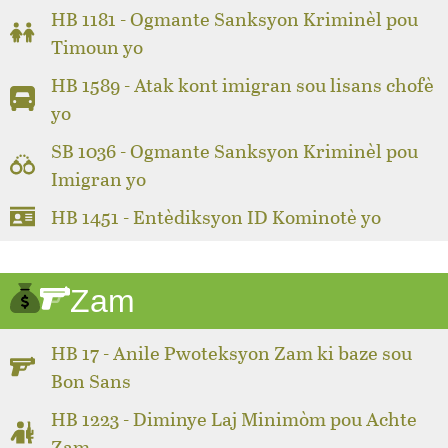
HB 1181 - Ogmante Sanksyon Kriminèl pou
Timoun yo
HB 1589 - Atak kont imigran sou lisans chofè
yo
SB 1036 - Ogmante Sanksyon Kriminèl pou
Imigran yo
HB 1451 - Entèdiksyon ID Kominotè yo
Zam
HB 17 - Anile Pwoteksyon Zam ki baze sou
Bon Sans
HB 1223 - Diminye Laj Minimòm pou Achte
Zam