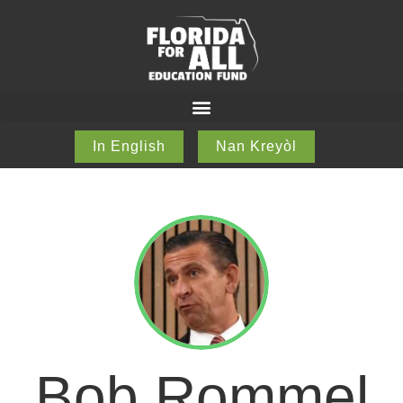
In English
Nan Kreyòl
Bob Rommel