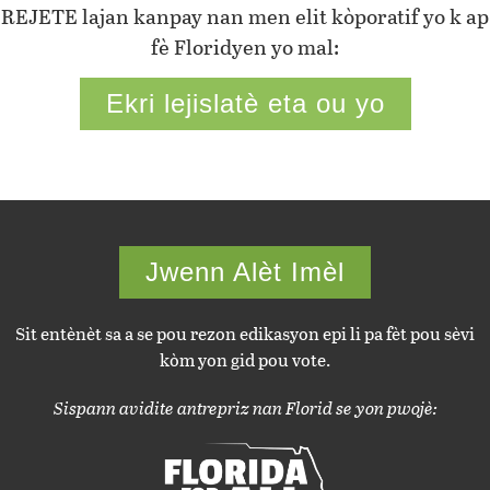
REJETE lajan kanpay nan men elit kòporatif yo k ap
fè Floridyen yo mal:
Ekri lejislatè eta ou yo
Jwenn Alèt Imèl
Sit entènèt sa a se pou rezon edikasyon epi li pa fèt pou sèvi
kòm yon gid pou vote.
Sispann avidite antrepriz nan Florid se yon pwojè: