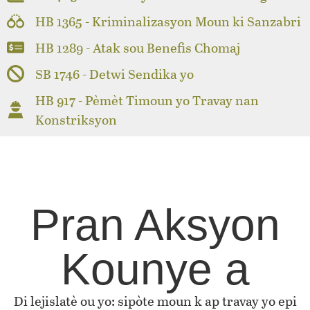
HB 1365 - Kriminalizasyon Moun ki Sanzabri
HB 1289 - Atak sou Benefis Chomaj
SB 1746 - Detwi Sendika yo
HB 917 - Pèmèt Timoun yo Travay nan
Konstriksyon
Pran Aksyon
Kounye a
Di lejislatè ou yo: sipòte moun k ap travay yo epi