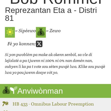
Reprezantan Eta a - Distri
81
= Sipèewo
= Zewo
Fè yo konnen:
Si yon pwoblèm pa make ak okenn senbòl, sa vle di
lejislatè a pa t jwenn ni 100% ni 0% nan domèn nan,
oubyen li ka pa t vote sou sèten pwojè lwa. Klike sou pwojè
lwa yo pou jwenn dosye vòt yo.
Anviwònman
HB 433 - Omnibus Labour Preemption