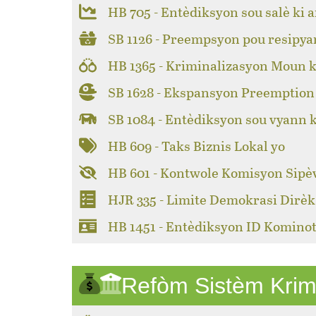
HB 705 - Entèdiksyon sou salè ki a
SB 1126 - Preempsyon pou resipya
HB 1365 - Kriminalizasyon Moun k
SB 1628 - Ekspansyon Preemption 
SB 1084 - Entèdiksyon sou vyann 
HB 609 - Taks Biznis Lokal yo
HB 601 - Kontwole Komisyon Sipèv
HJR 335 - Limite Demokrasi Dirèk
HB 1451 - Entèdiksyon ID Kominot
Refòm Sistèm Krim