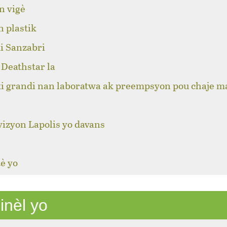
n vigè
n plastik
i Sanzabri
Deathstar la
ki grandi nan laboratwa ak preempsyon pou chaje m
izyon Lapolis yo davans
è yo
inèl yo