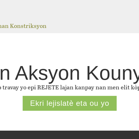
j
 nan Konstriksyon
n Aksyon Koun
ap travay yo epi REJETE lajan kanpay nan men elit kòp
Ekri lejislatè eta ou yo