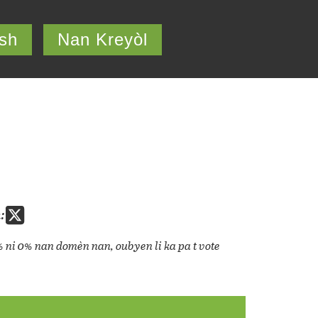
ish
Nan Kreyòl
:
% ni 0% nan domèn nan, oubyen li ka pa t vote