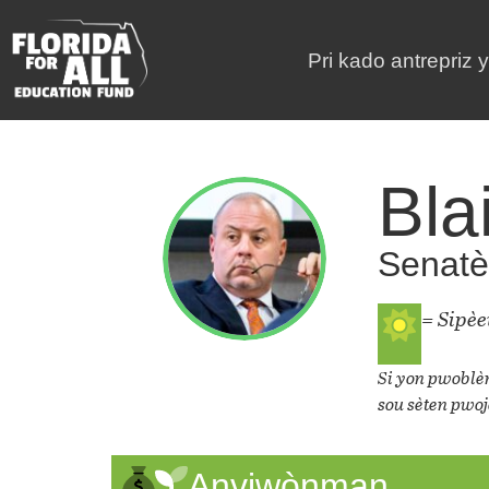
Pri kado antrepriz 
Bla
Senatè 
= Sipè
Si yon pwoblèm
sou sèten pwoj
Anviwònman