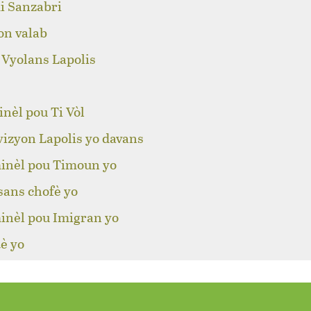
i Sanzabri
on valab
 Vyolans Lapolis
nèl pou Ti Vòl
izyon Lapolis yo davans
inèl pou Timoun yo
sans chofè yo
inèl pou Imigran yo
è yo