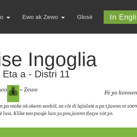
In Engl
yo
Ewo ak Zewo
Glosè
ise Ingoglia
Eta a - Distri 11
ewo
= Zewo
Fè yo konnen
 pa make ak okenn senbòl, sa vle di lejislatè a pa t jwenn ni 100
è lwa. Klike sou pwojè lwa yo pou jwenn dosye vòt yo.