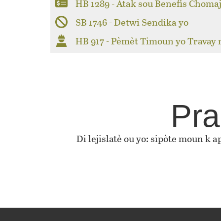
HB 1289 - Atak sou Benefis Choma
SB 1746 - Detwi Sendika yo
HB 917 - Pèmèt Timoun yo Travay
Pra
Di lejislatè ou yo: sipòte moun k 