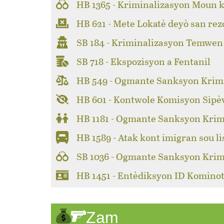
HB 1365 - Kriminalizasyon Moun k
HB 621 - Mete Lokatè deyò san rez
SB 184 - Kriminalizasyon Temwen
SB 718 - Ekspozisyon a Fentanil
HB 549 - Ogmante Sanksyon Krimi
HB 601 - Kontwole Komisyon Sipèv
HB 1181 - Ogmante Sanksyon Krim
HB 1589 - Atak kont imigran sou li
SB 1036 - Ogmante Sanksyon Krim
HB 1451 - Entèdiksyon ID Kominot
Zam