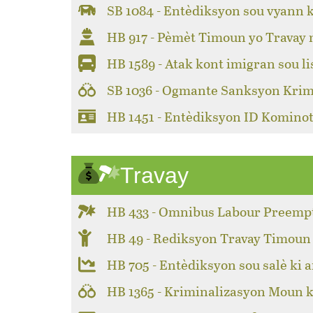
SB 1084 - Entèdiksyon sou vyann 
HB 917 - Pèmèt Timoun yo Travay
HB 1589 - Atak kont imigran sou li
SB 1036 - Ogmante Sanksyon Krim
HB 1451 - Entèdiksyon ID Kominot
Travay
HB 433 - Omnibus Labour Preemp
HB 49 - Rediksyon Travay Timoun
HB 705 - Entèdiksyon sou salè ki a
HB 1365 - Kriminalizasyon Moun k