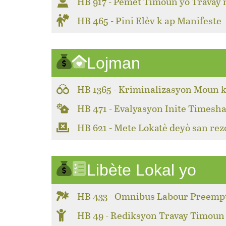
HB 917 - Pèmèt Timoun yo Travay
HB 465 - Pini Elèv k ap Manifeste
Lojman
HB 1365 - Kriminalizasyon Moun k
HB 471 - Evalyasyon Inite Timesha
HB 621 - Mete Lokatè deyò san rez
Libète Lokal yo
HB 433 - Omnibus Labour Preemp
HB 49 - Rediksyon Travay Timoun