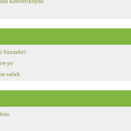
 nan Konstriksyon
i Sanzabri
re yo
on valab
tion