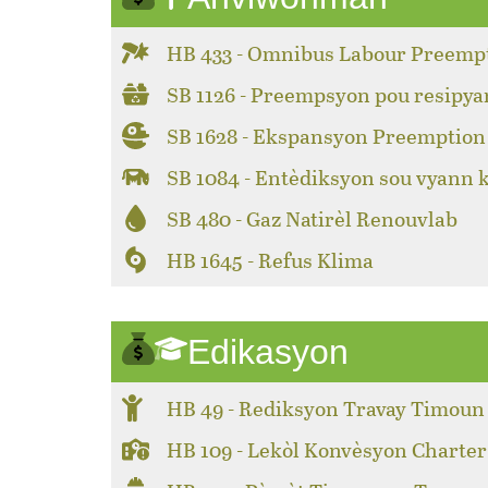
HB 433 - Omnibus Labour Preemp
SB 1126 - Preempsyon pou resipya
SB 1628 - Ekspansyon Preemption 
SB 1084 - Entèdiksyon sou vyann 
SB 480 - Gaz Natirèl Renouvlab
HB 1645 - Refus Klima
Edikasyon
HB 49 - Rediksyon Travay Timoun
HB 109 - Lekòl Konvèsyon Charter