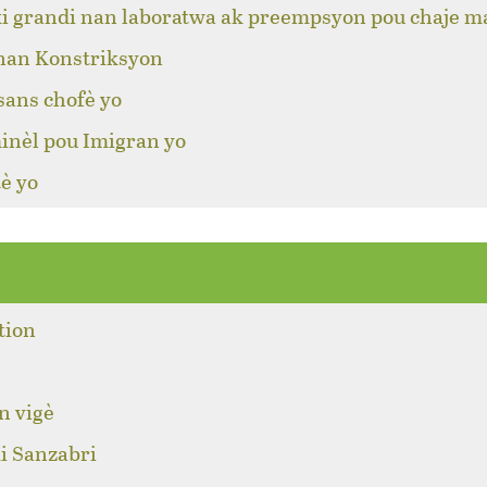
ki grandi nan laboratwa ak preempsyon pou chaje m
 nan Konstriksyon
sans chofè yo
inèl pou Imigran yo
è yo
tion
n vigè
i Sanzabri