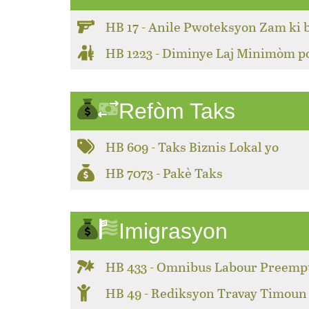
HB 17 - Anile Pwoteksyon Zam ki 
HB 1223 - Diminye Laj Minimòm 
Refòm Taks
HB 609 - Taks Biznis Lokal yo
HB 7073 - Pakè Taks
Imigrasyon
HB 433 - Omnibus Labour Preemp
HB 49 - Rediksyon Travay Timoun