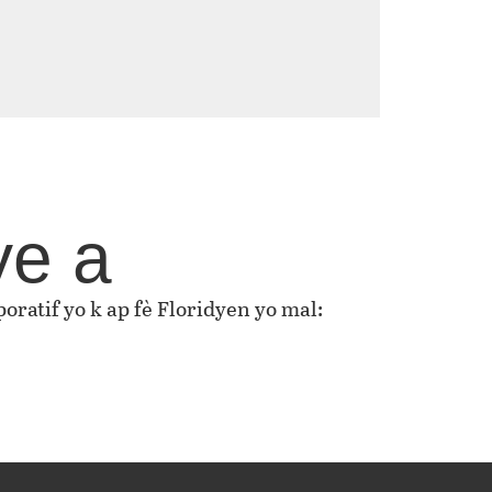
ye a
oratif yo k ap fè Floridyen yo mal: