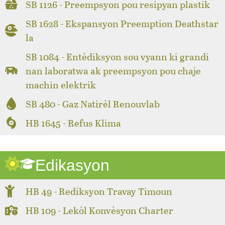
SB 1126 - Preempsyon pou resipyan plastik
SB 1628 - Ekspansyon Preemption Deathstar
la
SB 1084 - Entèdiksyon sou vyann ki grandi
nan laboratwa ak preempsyon pou chaje
machin elektrik
SB 480 - Gaz Natirèl Renouvlab
HB 1645 - Refus Klima
Edikasyon
HB 49 - Rediksyon Travay Timoun
HB 109 - Lekòl Konvèsyon Charter