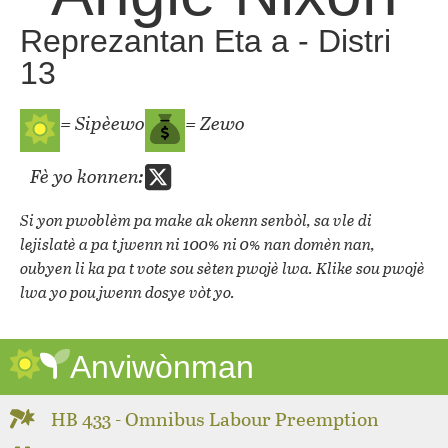
Reprezantan Eta a - Distri
13
= Sipèewo
= Zewo
Fè yo konnen:
Si yon pwoblèm pa make ak okenn senbòl, sa vle di
lejislatè a pa t jwenn ni 100% ni 0% nan domèn nan,
oubyen li ka pa t vote sou sèten pwojè lwa. Klike sou pwojè
lwa yo pou jwenn dosye vòt yo.
Anviwònman
HB 433 - Omnibus Labour Preemption