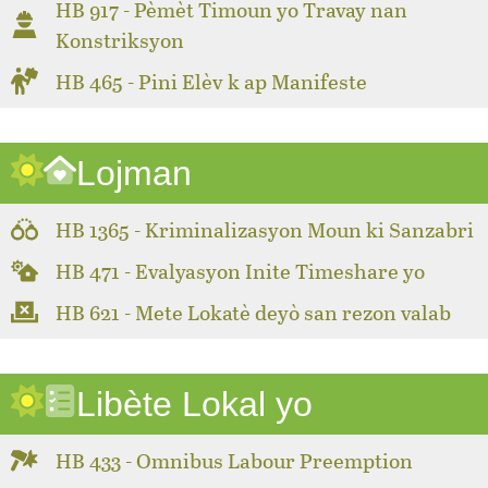
HB 917 - Pèmèt Timoun yo Travay nan
Konstriksyon
HB 465 - Pini Elèv k ap Manifeste
Lojman
HB 1365 - Kriminalizasyon Moun ki Sanzabri
HB 471 - Evalyasyon Inite Timeshare yo
HB 621 - Mete Lokatè deyò san rezon valab
Libète Lokal yo
HB 433 - Omnibus Labour Preemption