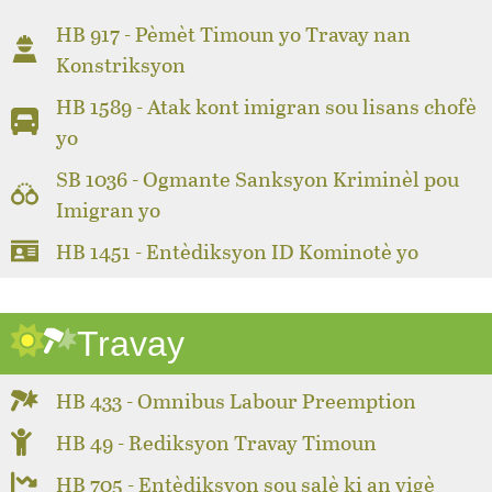
HB 917 - Pèmèt Timoun yo Travay nan
Konstriksyon
HB 1589 - Atak kont imigran sou lisans chofè
yo
SB 1036 - Ogmante Sanksyon Kriminèl pou
Imigran yo
HB 1451 - Entèdiksyon ID Kominotè yo
Travay
HB 433 - Omnibus Labour Preemption
HB 49 - Rediksyon Travay Timoun
HB 705 - Entèdiksyon sou salè ki an vigè