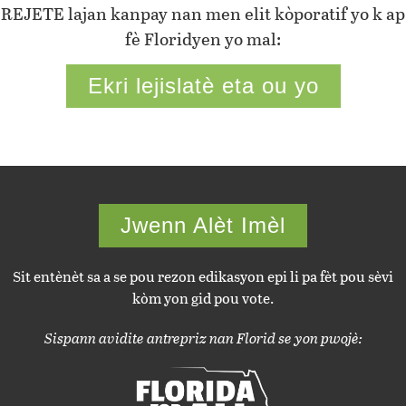
REJETE lajan kanpay nan men elit kòporatif yo k ap
fè Floridyen yo mal:
Ekri lejislatè eta ou yo
Jwenn Alèt Imèl
Sit entènèt sa a se pou rezon edikasyon epi li pa fèt pou sèvi
kòm yon gid pou vote.
Sispann avidite antrepriz nan Florid se yon pwojè: