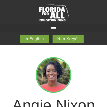
In English
Nan Kreyòl
Angie Nixon