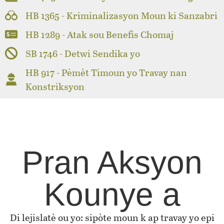
HB 1365 - Kriminalizasyon Moun ki Sanzabri
HB 1289 - Atak sou Benefis Chomaj
SB 1746 - Detwi Sendika yo
HB 917 - Pèmèt Timoun yo Travay nan
Konstriksyon
Pran Aksyon
Kounye a
Di lejislatè ou yo: sipòte moun k ap travay yo epi