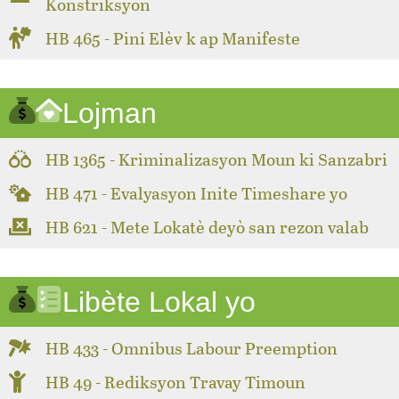
Konstriksyon
HB 465 - Pini Elèv k ap Manifeste
Lojman
HB 1365 - Kriminalizasyon Moun ki Sanzabri
HB 471 - Evalyasyon Inite Timeshare yo
HB 621 - Mete Lokatè deyò san rezon valab
Libète Lokal yo
HB 433 - Omnibus Labour Preemption
HB 49 - Rediksyon Travay Timoun