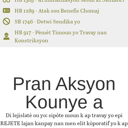
HB 1289 - Atak sou Benefis Chomaj
SB 1746 - Detwi Sendika yo
HB 917 - Pèmèt Timoun yo Travay nan
Konstriksyon
Pran Aksyon
Kounye a
Di lejislatè ou yo: sipòte moun k ap travay yo epi
REJETE lajan kanpay nan men elit kòporatif yo k ap