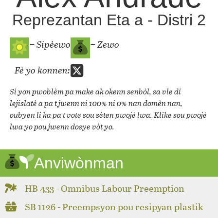
Reprezantan Eta a - Distri 2
= Sipèewo
= Zewo
Fè yo konnen:
Si yon pwoblèm pa make ak okenn senbòl, sa vle di
lejislatè a pa t jwenn ni 100% ni 0% nan domèn nan,
oubyen li ka pa t vote sou sèten pwojè lwa. Klike sou pwojè
lwa yo pou jwenn dosye vòt yo.
Anviwònman
HB 433 - Omnibus Labour Preemption
SB 1126 - Preempsyon pou resipyan plastik