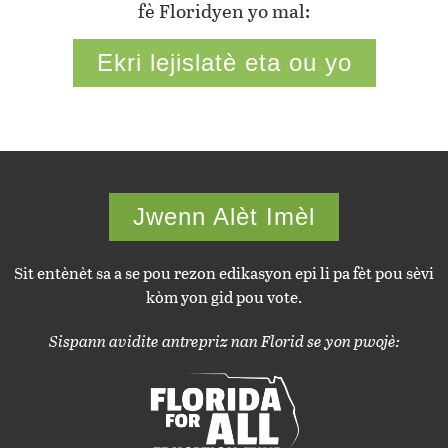
fè Floridyen yo mal:
Ekri lejislatè eta ou yo
Jwenn Alèt Imèl
Sit entènèt sa a se pou rezon edikasyon epi li pa fèt pou sèvi
kòm yon gid pou vote.
Sispann avidite antrepriz nan Florid se yon pwojè: