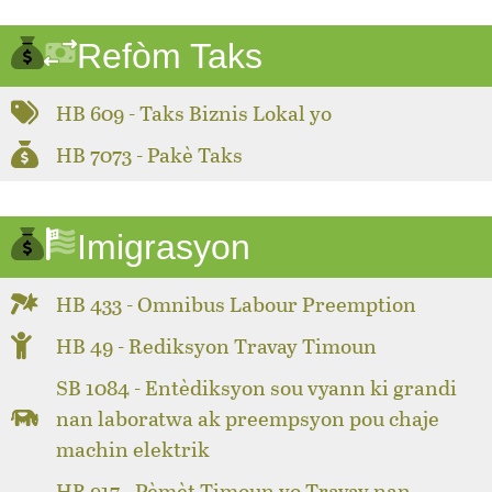
Refòm Taks
HB 609 - Taks Biznis Lokal yo
HB 7073 - Pakè Taks
Imigrasyon
HB 433 - Omnibus Labour Preemption
HB 49 - Rediksyon Travay Timoun
SB 1084 - Entèdiksyon sou vyann ki grandi
nan laboratwa ak preempsyon pou chaje
machin elektrik
HB 917 - Pèmèt Timoun yo Travay nan