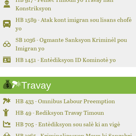
Konstriksyon
HB 1589 - Atak kont imigran sou lisans chofè
yo
SB 1036 - Ogmante Sanksyon Kriminèl pou
Imigran yo
HB 1451 - Entèdiksyon ID Kominotè yo
Travay
HB 433 - Omnibus Labour Preemption
HB 49 - Rediksyon Travay Timoun
HB 705 - Entèdiksyon sou salè ki an vigè
HB 1365 - Kriminalizasyon Moun ki Sanzabri