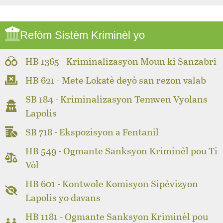
Refòm Sistèm Kriminèl yo
HB 1365 - Kriminalizasyon Moun ki Sanzabri
HB 621 - Mete Lokatè deyò san rezon valab
SB 184 - Kriminalizasyon Temwen Vyolans
Lapolis
SB 718 - Ekspozisyon a Fentanil
HB 549 - Ogmante Sanksyon Kriminèl pou Ti
Vòl
HB 601 - Kontwole Komisyon Sipèvizyon
Lapolis yo davans
HB 1181 - Ogmante Sanksyon Kriminèl pou