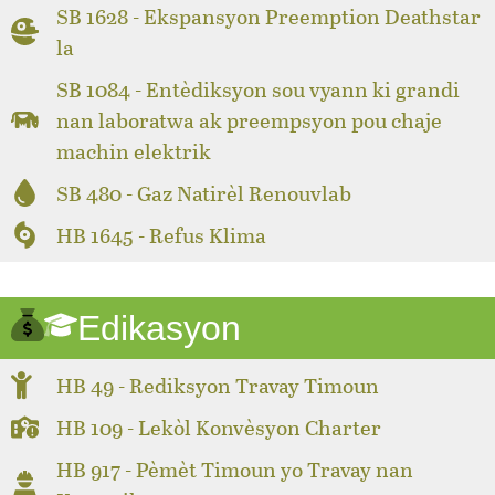
SB 1628 - Ekspansyon Preemption Deathstar
la
SB 1084 - Entèdiksyon sou vyann ki grandi
nan laboratwa ak preempsyon pou chaje
machin elektrik
SB 480 - Gaz Natirèl Renouvlab
HB 1645 - Refus Klima
Edikasyon
HB 49 - Rediksyon Travay Timoun
HB 109 - Lekòl Konvèsyon Charter
HB 917 - Pèmèt Timoun yo Travay nan