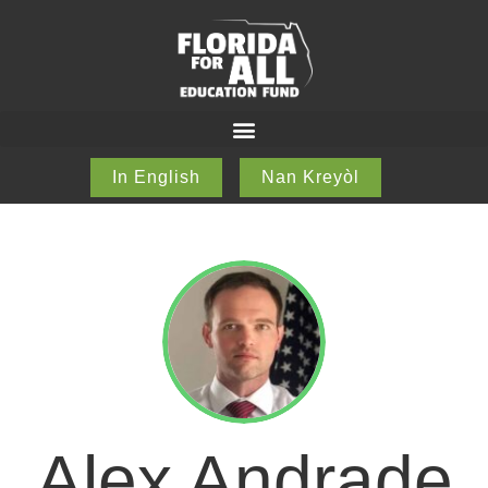
In English
Nan Kreyòl
Alex Andrade