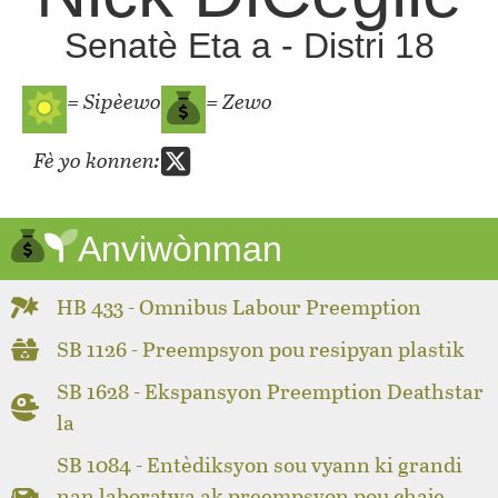
Senatè Eta a - Distri 18
= Sipèewo
= Zewo
Fè yo konnen:
Anviwònman
HB 433 - Omnibus Labour Preemption
SB 1126 - Preempsyon pou resipyan plastik
SB 1628 - Ekspansyon Preemption Deathstar
la
SB 1084 - Entèdiksyon sou vyann ki grandi
nan laboratwa ak preempsyon pou chaje