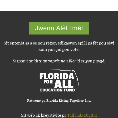
Jwenn Alèt Imèl
Sit entènèt sa a se pou rezon edikasyon epi li pa fèt pou sèvi
kòm yon gid pou vote.
Sispann avidite antrepriz nan Florid se yon pwojè:
Patwone pa Florida Rising Together, Inc.
Sit wèb ak kreyativite pa
Tallalala Digital