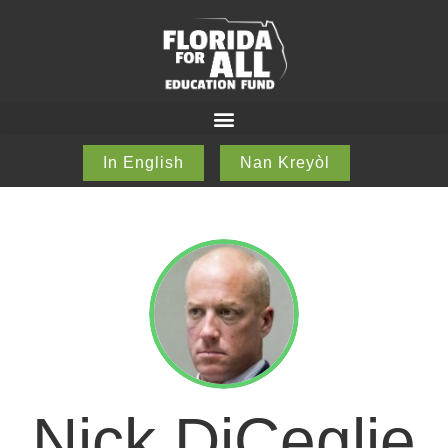
In English
Nan Kreyòl
Nick DiCeglie