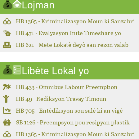
Lojman
HB 1365 - Kriminalizasyon Moun ki Sanzabri
HB 471 - Evalyasyon Inite Timeshare yo
HB 621 - Mete Lokatè deyò san rezon valab
Libète Lokal yo
HB 433 - Omnibus Labour Preemption
HB 49 - Rediksyon Travay Timoun
HB 705 - Entèdiksyon sou salè ki an vigè
SB 1126 - Preempsyon pou resipyan plastik
HB 1365 - Kriminalizasyon Moun ki Sanzabri