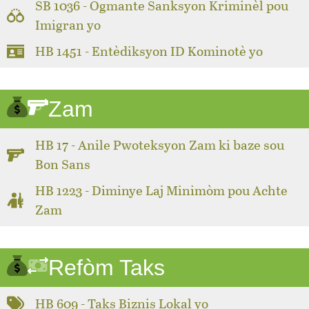
SB 1036 - Ogmante Sanksyon Kriminèl pou
Imigran yo
HB 1451 - Entèdiksyon ID Kominotè yo
Zam
HB 17 - Anile Pwoteksyon Zam ki baze sou
Bon Sans
HB 1223 - Diminye Laj Minimòm pou Achte
Zam
Refòm Taks
HB 609 - Taks Biznis Lokal yo