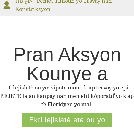
HB 917 - Pèmèt Timoun yo Travay nan
Konstriksyon
Pran Aksyon
Kounye a
Di lejislatè ou yo: sipòte moun k ap travay yo epi
REJETE lajan kanpay nan men elit kòporatif yo k ap
fè Floridyen yo mal:
Ekri lejislatè eta ou yo