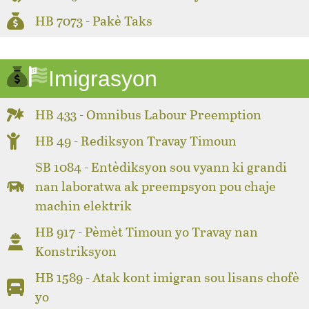
HB 7073 - Pakè Taks
Imigrasyon
HB 433 - Omnibus Labour Preemption
HB 49 - Rediksyon Travay Timoun
SB 1084 - Entèdiksyon sou vyann ki grandi
nan laboratwa ak preempsyon pou chaje
machin elektrik
HB 917 - Pèmèt Timoun yo Travay nan
Konstriksyon
HB 1589 - Atak kont imigran sou lisans chofè
yo